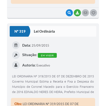
VISUALIZAR
BAIXAR
SEGUIR
G
O
S
Nº 319
Lei Ordinária
T
E
Data:
25/09/2015
I
Situação:
EM VIGOR
Autoria:
Executivo
LEI ORDINARIA Nº 319/2015 DE 07 DE DEZEMBRO DE 2015
Governo Municipal Estima a Receita e Fixa a Despesa do
Município de Coronel Macedo para o Exercício Financeiro
de 2016 EDIVALDO NERES DE MEIRA, Prefeito Municipal de
Coronel Macedo , Estado de São Paulo , usando de suas
atribuições legais , faz saber , que a Câmara Municipal de
Obs:
LEI ORDINARIA Nº 319/2015 DE 07 DE