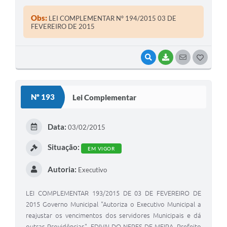
e Anexo VI , da Lei Complementar Municipal n º • 41/2007 e,
Lei Complementar nº82/10 e anexos e suas alterações
Obs:
LEI COMPLEMENTAR Nº 194/2015 03 DE
posteriores". EDIVALDO NERES DE ME IRA, Prefeito
FEVEREIRO DE 2015
Municipal e Coronel Macedo , Estado de São Paulo , no uso
de suas atribuições legais
VISUALIZAR
BAIXAR
SEGUIR
G
O
S
Nº 193
Lei Complementar
T
E
Data:
03/02/2015
I
Situação:
EM VIGOR
Autoria:
Executivo
LEI COMPLEMENTAR 193/2015 DE 03 DE FEVEREIRO DE
2015 Governo Municipal "Autoriza o Executivo Municipal a
reajustar os vencimentos dos servidores Municipais e dá
outras Providências". EDIVALDO NERES DE MEIRA, Prefeito