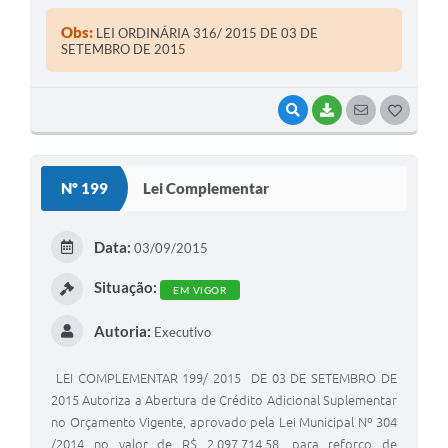
Municipal de Coronel Macedo , Estado de São Paulo , em
exercício , faz saber que a Câmara Municipal aprovou e ele
Obs:
LEI ORDINÁRIA 316/ 2015 DE 03 DE
sanciona e promulga a seguinte Lei :
SETEMBRO DE 2015
VISUALIZAR
BAIXAR
SEGUIR
G
O
S
Nº 199
Lei Complementar
T
E
Data:
03/09/2015
I
Situação:
EM VIGOR
Autoria:
Executivo
LEI COMPLEMENTAR 199/ 2015 DE 03 DE SETEMBRO DE
2015 Autoriza a Abertura de Crédito Adicional Suplementar
no Orçamento Vigente, aprovado pela Lei Municipal Nº 304
/2014 no valor de R$ 2.097.714,58, para reforço de