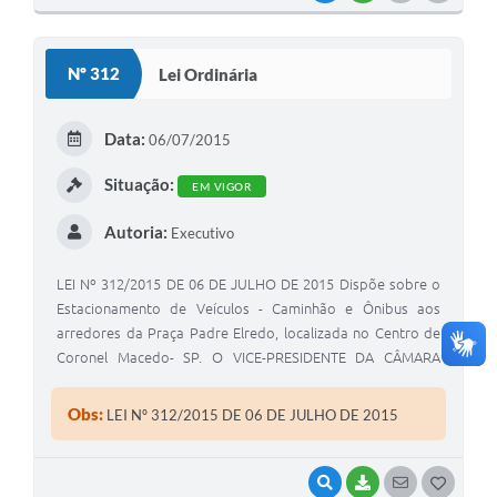
O
S
Nº 312
Lei Ordinária
T
E
Data:
06/07/2015
I
Situação:
EM VIGOR
Autoria:
Executivo
LEI Nº 312/2015 DE 06 DE JULHO DE 2015 Dispõe sobre o
Estacionamento de Veículos - Caminhão e Ônibus aos
arredores da Praça Padre Elredo, localizada no Centro de
Coronel Macedo- SP. O VICE-PRESIDENTE DA CÂMARA
MUNICIPAL DE CORONEL MACEDO, ESTADO DE SÃO
PAULO, VEREADOR JOAQUIM VALDECIR GARCIA, DE
Obs:
LEI Nº 312/2015 DE 06 DE JULHO DE 2015
ACORDO COM ATRIBUIÇÕES LEGAIS
VISUALIZAR
BAIXAR
SEGUIR
G