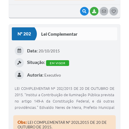
VISUALIZAR
BAIXAR
SEGUIR
G
O
S
Nº 202
Lei Complementar
T
E
Data:
20/10/2015
I
Situação:
EM VIGOR
Autoria:
Executivo
LEI COMPLEMENTAR Nº 202/2015 DE 20 DE OUTUBRO DE
2015. "Institui a Contribuição de Iluminação Pública prevista
no artigo 149-A da Constituição Federal, e dá outras
providências." Edivaldo Neres de Meira, Prefeito Municipal
de Coronel Macedo , Estado de São Paulo , usando de suas
atribuições legais
Obs:
LEI COMPLEMENTAR Nº 202L2015 DE 20 DE
OUTUBRO DE 2015.