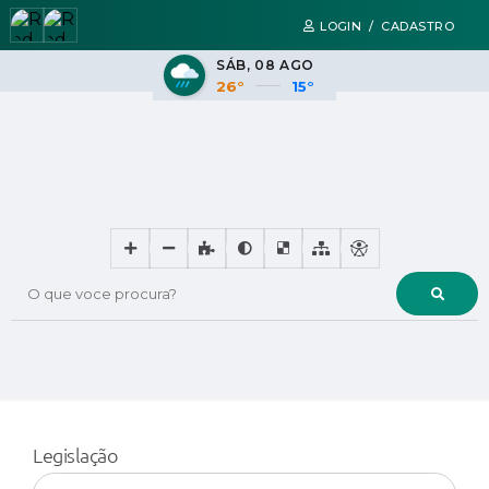
LOGIN / CADASTRO
SÁB
08 AGO
26°
15°
O que voce procura?
Legislação