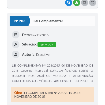
VISUALIZAR
BAIXAR
SEGUIR
G
O
S
Nº 203
Lei Complementar
T
E
Data:
06/11/2015
I
Situação:
EM VIGOR
Autoria:
Executivo
LEI COMPLEMENTAR Nº 203/2015 06 DE NOVEMBRO DE
2015 Governo Municipal SÚMULA: "DISPÕE SOBRE O
REAJUSTE NOS AUXÍLIOS MORADIA E ALIMENTAÇÃO
CONCEDIDOS AOS MÉDICOS PARTICIPANTES DO PROJETO
MAIS MÉDICOS PARA O BRASIL - PMMB,PREVISTO NA LEI
MUNICIPAL Nº300/2014 E DÁ OUTRAS PROVIDÊNCIAS".
Obs:
LEI COMPLEMENTAR Nº 203/2015 06 DE
FAÇO SABER QUE A CÂMARA MUNICIPAL APROVOU E EU ,
NOVEMBRO DE 2015
EDIVALDO NERES DE MEIRA , PREFEITO MUNICIPAL