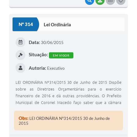
VISUALIZAR
BAIXAR
SEGUIR
G
O
S
Nº 314
Lei Ordinária
T
E
Data:
30/06/2015
I
Situação:
EM VIGOR
Autoria:
Executivo
LEI ORDINÁRIA Nº314/2015 30 de Junho de 2015 Dispõe
sobre as Diretrizes Orçamentárias para o exercício
financeiro de 2016 e dá outras providências. O Prefeito
Municipal de Coronel Macedo faço saber que a câmara
municipal decreta e eu sanciono a seguinte lei:
Obs:
LEI ORDINÁRIA Nº314/2015 30 de Junho de
2015