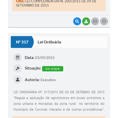
Obs:
LEI COMPLEMENTAR N. 200/2015 DE 09 DE
legais, faz saber que a Câmara Municipal aprovou e ele
SETEMBRO DE 2015
sanciona e promulga a seguinte Lei Complementar:
VISUALIZAR
BAIXAR
SEGUIR
G
O
S
Nº 317
Lei Ordinária
T
E
Data:
03/09/2015
I
Situação:
EM VIGOR
Autoria:
Executivo
LEI ORDINÁRIA Nº 317/2015 DE 03 DE SETEBRO DE 2015
"Regula a aplicação de agrotóxicos em locais próximos a
zona urbana e moradias da zona rural no território do
Município de Coronel. Macedo e dá outras providências".
EDIVALDO NERES DE ME IRA, Prefeito Municipal de Coronel