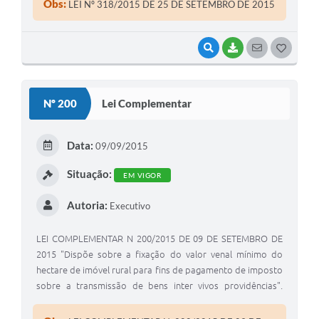
Obs:
LEI Nº 318/2015 DE 25 DE SETEMBRO DE 2015
VALDECIR GARCIA, DE ACORDO COM AS ATRIBUIÇÕES QUE
LHES FACULTAM O CARGO E A LEI E CONFORME O§ 2°. DO
ARTIGO 324 DO REGIMENTO INTERNO EM VIGOR
VISUALIZAR
BAIXAR
SEGUIR
G
PROMULGA A SEGUINTE LEI.
O
S
Nº 200
Lei Complementar
T
E
Data:
09/09/2015
I
Situação:
EM VIGOR
Autoria:
Executivo
LEI COMPLEMENTAR N 200/2015 DE 09 DE SETEMBRO DE
2015 "Dispõe sobre a fixação do valor venal mínimo do
hectare de imóvel rural para fins de pagamento de imposto
sobre a transmissão de bens inter vivos providências".
EDIVALDO NERES .DE MEIRA, Prefeito Municipal de Coronel
Macedo, Estado de São Paulo, no uso de suas atribuições