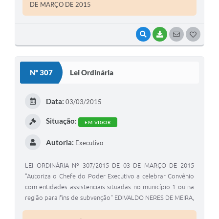
NERES DE MEIRA, Prefeito Municipal de Coronel Macedo ,
DE MARÇO DE 2015
Estado de São Paulo , no uso de suas atribuições legais
VISUALIZAR
BAIXAR
SEGUIR
G
O
S
Nº 307
Lei Ordinária
T
E
Data:
03/03/2015
I
Situação:
EM VIGOR
Autoria:
Executivo
LEI ORDINÁRIA Nº 307/2015 DE 03 DE MARÇO DE 2015
"Autoriza o Chefe do Poder Executivo a celebrar Convênio
com entidades assistenciais situadas no município 1 ou na
região para fins de subvenção" EDIVALDO NERES DE MEIRA,
Prefeito Municipal de Coronel Macedo, Estado de São
Paulo , em exercício , no uso de suas atribuições legais