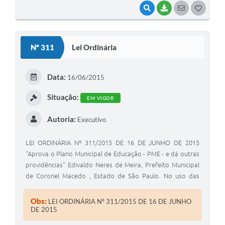
VISUALIZAR
BAIXAR
SEGUIR
G
O
S
Nº 311
Lei Ordinária
T
E
Data:
16/06/2015
I
Situação:
EM VIGOR
Autoria:
Executivo
LEI ORDINÁRIA Nº 311/2015 DE 16 DE JUNHO DE 2015
"Aprova o Plano Municipal de Educação - PME - e dá outras
providências" Edivaldo Neres de Meira, Prefeito Municipal
de Coronel Macedo , Estado de São Paulo. No uso das
atribuições que lhe são conferidas por lei
Obs:
LEI ORDINÁRIA Nº 311/2015 DE 16 DE JUNHO
DE 2015