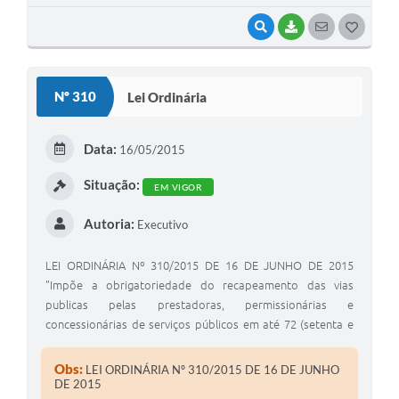
VISUALIZAR
BAIXAR
SEGUIR
G
O
S
Nº 310
Lei Ordinária
T
E
Data:
16/05/2015
I
Situação:
EM VIGOR
Autoria:
Executivo
LEI ORDINÁRIA Nº 310/2015 DE 16 DE JUNHO DE 2015
"Impõe a obrigatoriedade do recapeamento das vias
publicas pelas prestadoras, permissionárias e
concessionárias de serviços públicos em até 72 (setenta e
duas) horas depois de finalizados seus serviços e dá outras
providências". Edivaldo Neres de Meira, Prefeito Municipal
Obs:
LEI ORDINÁRIA Nº 310/2015 DE 16 DE JUNHO
de Coronel Macedo, Estado de São Paulo, usando de suas
DE 2015