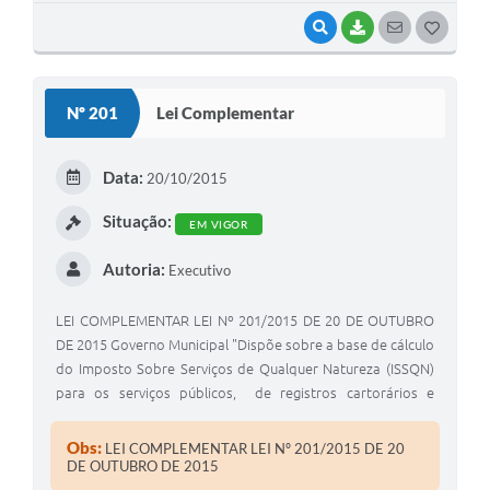
SANCIONO A SEGUINTE LEI : Artigo 1 º - Esta Lei dispõe
VISUALIZAR
BAIXAR
SEGUIR
G
sobre o reajuste nos auxílios moradia e alimentação aos
médicos participantes do Projeto Mais Médicos para o
O
Brasil - PMMB, com base na Lei 300/2014 .
S
Nº 201
Lei Complementar
T
E
Data:
20/10/2015
I
Situação:
EM VIGOR
Autoria:
Executivo
LEI COMPLEMENTAR LEI Nº 201/2015 DE 20 DE OUTUBRO
DE 2015 Governo Municipal "Dispõe sobre a base de cálculo
do Imposto Sobre Serviços de Qualquer Natureza (ISSQN)
para os serviços públicos, de registros cartorários e
notariais". Edivaldo Neres de Meira, Prefeito Municipal de
Coronel Macedo , Estado de São Paulo , usando de suas
Obs:
LEI COMPLEMENTAR LEI Nº 201/2015 DE 20
atribuições legais
DE OUTUBRO DE 2015