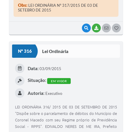
Macedo , Estado de São Paulo , em exercício , no uso de
Obs:
LEI ORDINÁRIA Nº 317/2015 DE 03 DE
suas atribuições legais
SETEBRO DE 2015
VISUALIZAR
BAIXAR
SEGUIR
G
O
S
Nº 316
Lei Ordinária
T
E
Data:
03/09/2015
I
Situação:
EM VIGOR
Autoria:
Executivo
LEI ORDINÁRIA 316/ 2015 DE 03 DE SETEMBRO DE 2015
"Dispõe sobre o parcelamento de débitos do Município de
Coronel Macedo com seu Regime próprio de Previdência
Social - RPPS". EDIVALDO NERES DE ME IRA, Prefeito