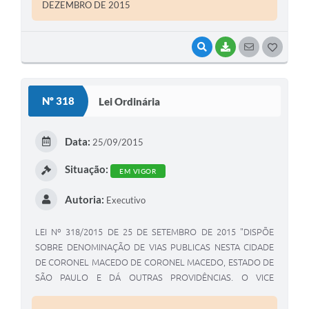
Coronel Macedo , aprovou e ele sanciona e promulga a
DEZEMBRO DE 2015
seguinte Lei:
VISUALIZAR
BAIXAR
SEGUIR
G
O
S
Nº 318
Lei Ordinária
T
E
Data:
25/09/2015
I
Situação:
EM VIGOR
Autoria:
Executivo
LEI Nº 318/2015 DE 25 DE SETEMBRO DE 2015 "DISPÕE
SOBRE DENOMINAÇÃO DE VIAS PUBLICAS NESTA CIDADE
DE CORONEL MACEDO DE CORONEL MACEDO, ESTADO DE
SÃO PAULO E DÁ OUTRAS PROVIDÊNCIAS. O VICE
PRESIDENTE DA CÂMARA MUNICPAL DE CORONEL
MACEDO ESTADO DE SÃO PAULO, VEREADOR JOAQUIM