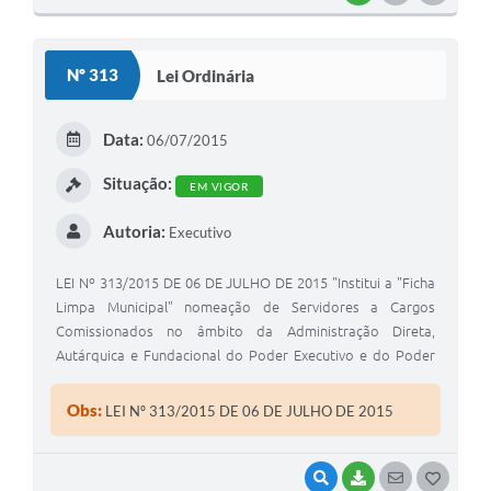
O
S
Nº 313
Lei Ordinária
T
E
Data:
06/07/2015
I
Situação:
EM VIGOR
Autoria:
Executivo
LEI Nº 313/2015 DE 06 DE JULHO DE 2015 "Institui a "Ficha
Limpa Municipal" nomeação de Servidores a Cargos
Comissionados no âmbito da Administração Direta,
Autárquica e Fundacional do Poder Executivo e do Poder
Legislativo e dá outras providências ". O VICE-PRESIDENTE
DA CÂMARA MUNICIPAL DE CORONEL MACEDO, ESTADO
Obs:
LEI Nº 313/2015 DE 06 DE JULHO DE 2015
DE SÃO PAULO, VEREADOR JOAQUIM VALDECIR GARCIA,
DE A~ORDO COM ATRIBUIÇÕES LEGAIS
VISUALIZAR
BAIXAR
SEGUIR
G