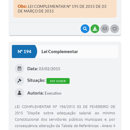
Municipal de Coronel Macedo Estado de São Paulo ,
Obs:
LEI COMPLEMENTAR Nº 195 DE 2015 DE 03
usando de suas atribuições legais
DE MARÇO DE 2015
VISUALIZAR
BAIXAR
SEGUIR
G
O
S
Nº 194
Lei Complementar
T
E
Data:
03/02/2015
I
Situação:
EM VIGOR
Autoria:
Executivo
LEI COMPLEMENTAR Nº 194/2015 03 DE FEVEREIRO DE
2015 "Dispõe sobre adequação salarial ao mínimo
Constitucional dos servidores públicos municipais e, por
consequência alteração da Tabela de Referências - Anexo II