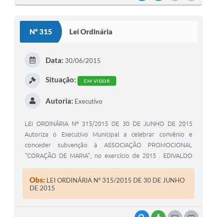
O
S
Nº 315
Lei Ordinária
T
E
Data:
30/06/2015
I
Situação:
EM VIGOR
Autoria:
Executivo
LEI ORDINÁRIA Nº 315/2015 DE 30 DE JUNHO DE 2015
Autoriza o Executivo Municipal a celebrar convênio e
conceder subvenção à ASSOCIAÇÃO PROMOCIONAL
"CORAÇÃO DE MARIA", no exercício de 2015 . EDIVALDO
NERES DE MEIRA, Prefeito Municipal de Coronel Macedo ,
Estado de São Paulo , no uso de suas atribuições legais
Obs:
LEI ORDINÁRIA Nº 315/2015 DE 30 DE JUNHO
DE 2015