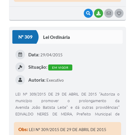
atribuições legais
VISUALIZAR
BAIXAR
SEGUIR
G
O
S
Nº 309
Lei Ordinária
T
E
Data:
29/04/2015
I
Situação:
EM VIGOR
Autoria:
Executivo
LEI Nº 309/2015 DE 29 DE ABRIL DE 2015 "Autoriza o
município promover o prolongamento da
Avenida João Batista Leite" e dá outras providências"
EDIVALDO NERES DE MEIRA, Prefeito Municipal de
Coronel Estado de São Paulo, em exercício, no uso de suas
atribuições legais
Obs:
LEI Nº 309/2015 DE 29 DE ABRIL DE 2015