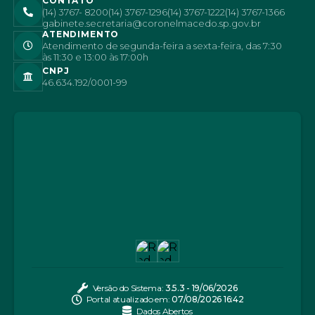
CONTATO
(14) 3767- 8200
(14) 3767-1296
(14) 3767-1222
(14) 3767-1366
gabinete.secretaria@coronelmacedo.sp.gov.br
ATENDIMENTO
Atendimento de segunda-feira a sexta-feira, das 7:30
às 11:30 e 13:00 às 17:00h
CNPJ
46.634.192/0001-99
Versão do Sistema:
3.5.3 - 19/06/2026
Portal atualizado em:
07/08/2026 16:42
Dados Abertos