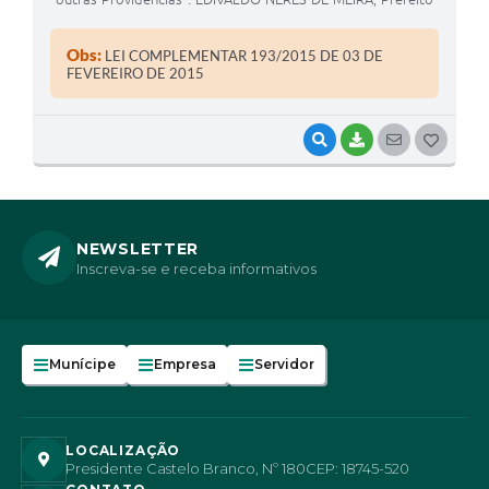
Municipal de Coronel Macedo, faz saber que a Câmara
Municipal aprovou e promulga usando das atribuições que
Obs:
LEI COMPLEMENTAR 193/2015 DE 03 DE
lhe são conferidas por Le
FEVEREIRO DE 2015
VISUALIZAR
BAIXAR
SEGUIR
G
O
S
T
NEWSLETTER
Inscreva-se e receba informativos
E
I
Munícipe
Empresa
Servidor
LOCALIZAÇÃO
Presidente Castelo Branco, Nº 180
CEP: 18745-520