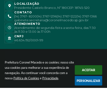
LOCALIZAÇÃO
Presidente Castelo Branco, Nº 180
CEP: 18745-520
CONTATO
(14) 3767- 8200
(14) 3767-1296
(14) 3767-1222
(14) 3767-1366
gabinete.secretaria@coronelmacedo.sp.gov.br
ATENDIMENTO
Atendimento de segunda-feira a sexta-feira, das 7:30
às 11:30 e 13:00 às 17:00h
CNPJ
46.634.192/0001-99
Prefeitura Coronel Macedo e os cookies: nosso site
usa cookies para melhorar a sua experiência de
ACEITAR
navegação. Ao continuar você concorda com a
nossa
Política de Cookies
e
Privacidade
.
PERSONALIZAR