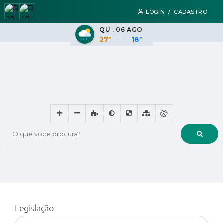
LOGIN / CADASTRO
QUI
06 AGO
27°
18°
O que voce procura?
Legislação