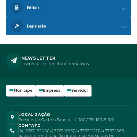
Editais
Legislação
NEWSLETTER
Inscreva-se e receba informativos
Munícipe
Empresa
Servidor
LOCALIZAÇÃO
Presidente Castelo Branco, Nº 180
CEP: 18745-520
CONTATO
(14) 3767- 8200
(14) 3767-1296
(14) 3767-1222
(14) 3767-1366
gabinete.secretaria@coronelmacedo.sp.gov.br