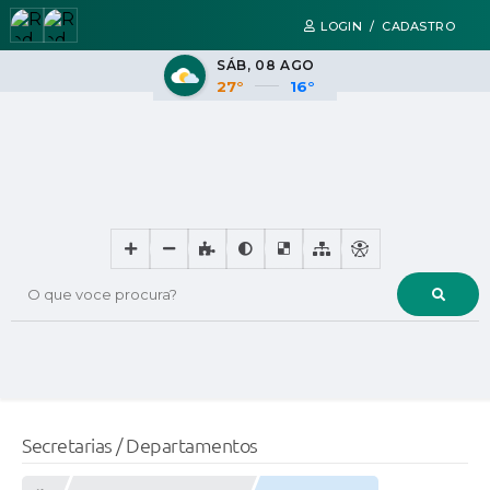
LOGIN / CADASTRO
SÁB
08 AGO
27°
16°
O que voce procura?
Secretarias / Departamentos