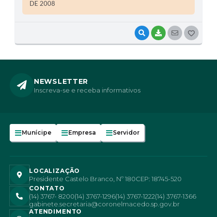
DE 2008
VISUALIZAR
BAIXAR
SEGUIR
G
O
S
T
NEWSLETTER
Inscreva-se e receba informativos
E
I
Munícipe
Empresa
Servidor
LOCALIZAÇÃO
Presidente Castelo Branco, Nº 180
CEP: 18745-520
CONTATO
(14) 3767- 8200
(14) 3767-1296
(14) 3767-1222
(14) 3767-1366
gabinete.secretaria@coronelmacedo.sp.gov.br
ATENDIMENTO