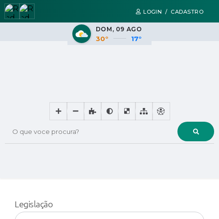
LOGIN / CADASTRO
DOM
09 AGO
30°
17°
O que voce procura?
Legislação