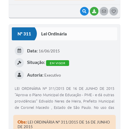
VISUALIZAR
BAIXAR
SEGUIR
G
O
S
Nº 311
Lei Ordinária
T
E
Data:
16/06/2015
I
Situação:
EM VIGOR
Autoria:
Executivo
LEI ORDINÁRIA Nº 311/2015 DE 16 DE JUNHO DE 2015
"Aprova o Plano Municipal de Educação - PME - e dá outras
providências" Edivaldo Neres de Meira, Prefeito Municipal
de Coronel Macedo , Estado de São Paulo. No uso das
atribuições que lhe são conferidas por lei
Obs:
LEI ORDINÁRIA Nº 311/2015 DE 16 DE JUNHO
DE 2015