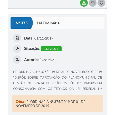
BAIXAR
SEGUIR
G
O
S
Nº 375
Lei Ordinária
T
E
Data:
01/11/2019
I
Situação:
EM VIGOR
Autoria:
Executivo
LEI ORDINÁRIA Nº 375/2019 DE 01 DE NOVEMBRO DE 2019
"DISPÕE SOBRE "APROVAÇÃO DO PLANOMUNICIPAL DE
GESTÃO INTEGRADA DE RESÍDUOS SÓLIDOS PMGIRS EM
CONSONÂNCIA COM OS TERMOS DA LEI FEDERAL Nº
12.305/2010". JOSÉ ROBERTO SANTINONI VEIGA, Prefeito
Municipal de Coronel Macedo, Estado de São Paulo, no uso
Obs:
LEI ORDINÁRIA Nº 375/2019 DE 01 DE
de suas atribuições legais
NOVEMBRO DE 2019