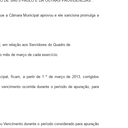
 DE SA0 0 PAULO E DÁ OUTRAS PROVIDÊNCJAS".
e a Câmara Municipal aprovou e ele sanciona promulga a
, em relação aos Servidores do Quadro de
no mês de março de cada exercício.
pal, ficam, a partir de 1 º de março de 2013, corrigidos
o vencimento ocorrida durante o período de apuração, para
seu Vencimento durante o período considerado para apuração