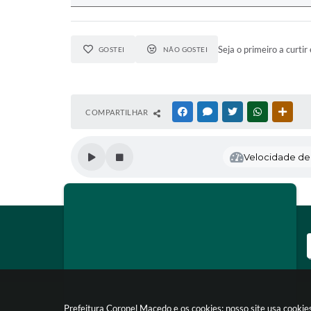
Seja o primeiro a curtir 
GOSTEI
NÃO GOSTEI
COMPARTILHAR
FACEBOOK
MESSENGER
TWITTER
WHATSAPP
OUTR
Velocidade de l
Prefeitura Coronel Macedo e os cookies: nosso site usa cooki