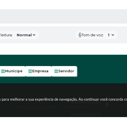
AS MÍDIAS
eitura:
Tom de voz:
Munícipe
Empresa
Servidor
es para melhorar a sua experiência de navegação. Ao continuar você concorda 
LOCALIZAÇÃO
(14)
Presidente Castelo Branco, Nº 180
CEP: 18745-520
ATENDIMENTO
Atendimento de segunda-feira a sexta-feira, das 7:30
às 11:30 e 13:00 às 17:00h