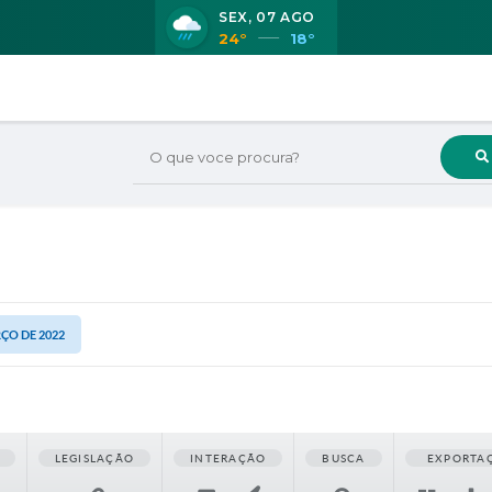
SEX
07 AGO
24°
18°
O que voce procura?
RÇO DE 2022
LEGISLAÇÃO
INTERAÇÃO
BUSCA
EXPORTA