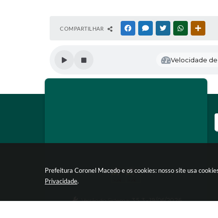
COMPARTILHAR
FACEBOOK
MESSENGER
TWITTER
WHATSAPP
OUTR
Velocidade de l
Prefeitura Coronel Macedo e os cookies: nosso site usa cooki
Privacidade
.
Versão do Sistema:
3.5.3 - 19/06/2026
Portal atualizado em:
05/08/2026 16:49
Dados Abertos