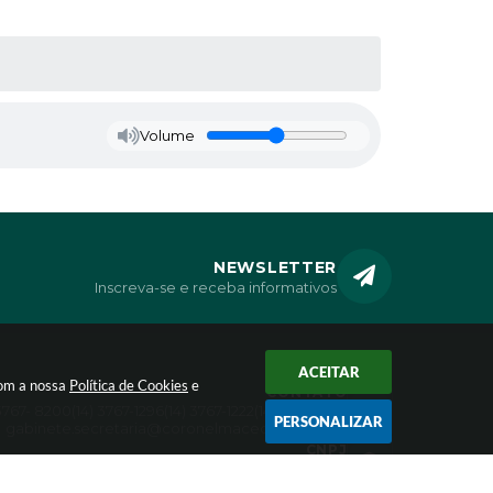
Volume
NEWSLETTER
Inscreva-se e receba informativos
ACEITAR
com a nossa
Política de Cookies
e
CONTATO
 3767- 8200
(14) 3767-1296
(14) 3767-1222
(14) 3767-1366
PERSONALIZAR
gabinete.secretaria@coronelmacedo.sp.gov.br
CNPJ
46.634.192/0001-99