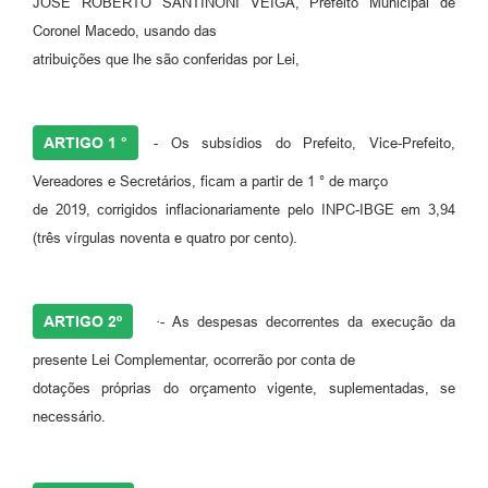
JOSÉ ROBERTO SANTINONI VEIGA, Prefeito Municipal de
Coronel Macedo, usando das
atribuições que lhe são conferidas por Lei,
ARTIGO 1 °
- Os subsídios do Prefeito, Vice-Prefeito,
Vereadores e Secretários, ficam a partir de 1 ° de março
de 2019, corrigidos inflacionariamente pelo INPC-IBGE em 3,94
(três vírgulas noventa e quatro por cento).
ARTIGO 2º
·- As despesas decorrentes da execução da
presente Lei Complementar, ocorrerão por conta de
dotações próprias do orçamento vigente, suplementadas, se
necessário.