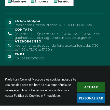
Munícipe
Empresa
Servidor
LOCALIZAÇÃO
Presidente Castelo Branco, Nº 180
CEP: 18745-520
CONTATO
(14) 3767- 8200
(14) 3767-1296
(14) 3767-1222
(14) 3767-1366
gabinete.secretaria@coronelmacedo.sp.gov.br
ATENDIMENTO
Atendimento de segunda-feira a sexta-feira, das 7:30
às 11:30 e 13:00 às 17:00h
CNPJ
46.634.192/0001-99
Prefeitura Coronel Macedo e os cookies: nosso site
usa cookies para melhorar a sua experiência de
ACEITAR
navegação. Ao continuar você concorda com a
nossa
Política de Cookies
e
Privacidade
.
PERSONALIZAR