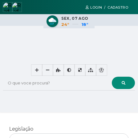
LOGIN / CADASTRO
SEX
07 AGO
24°
18°
O que voce procura?
Legislação