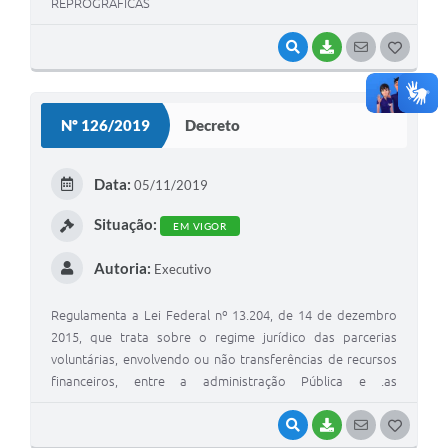
REPROGRAFICAS
VISUALIZAR
BAIXAR
SEGUIR
G
O
S
Nº 126/2019
Decreto
T
E
Data:
05/11/2019
I
Situação:
EM VIGOR
Autoria:
Executivo
Regulamenta a Lei Federal nº 13.204, de 14 de dezembro
2015, que trata sobre o regime jurídico das parcerias
voluntárias, envolvendo ou não transferências de recursos
financeiros, entre a administração Pública e .as
organizações da sociedade civiI, _em regime de mútua
cooperação, para a consecução de finalidades de interesse
VISUALIZAR
BAIXAR
SEGUIR
G
público;