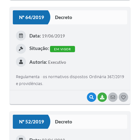
O
S
Nº 64/2019
Decreto
T
E
Data:
19/06/2019
I
Situação:
EM VIGOR
Autoria:
Executivo
Regulamenta · os normativos dispostos Ordinária 367/2019
e providências.
VISUALIZAR
BAIXAR
SEGUIR
G
O
S
Nº 52/2019
Decreto
T
E
Data: