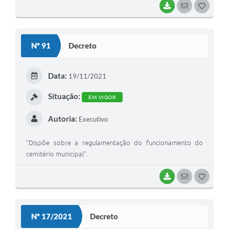
BAIXAR
SEGUIR
G
O
S
Nº 91
Decreto
T
E
Data:
19/11/2021
I
Situação:
EM VIGOR
Autoria:
Executivo
"Dispõe sobre a regulamentação do funcionamento do
cemitério municipal".
BAIXAR
SEGUIR
G
O
S
Nº 17/2021
Decreto
T