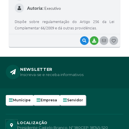
Autoria:
Executivo
Dispõe sobre regulamentação do Artigo 256 da Lei
Complementar 66/2009 e dá outras providências.
VISUALIZAR
BAIXAR
SEGUIR
G
O
S
T
NEWSLETTER
Inscreva-se e receba informativos
E
I
Munícipe
Empresa
Servidor
LOCALIZAÇÃO
Presidente Castelo Branco, Nº 180
CEP: 18745-520