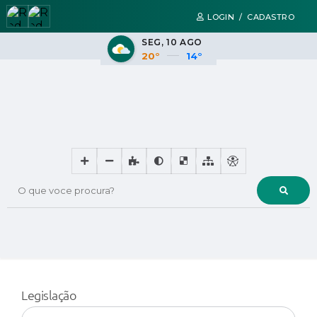
LOGIN / CADASTRO
SEG
10 AGO
20°
14°
O que voce procura?
Legislação