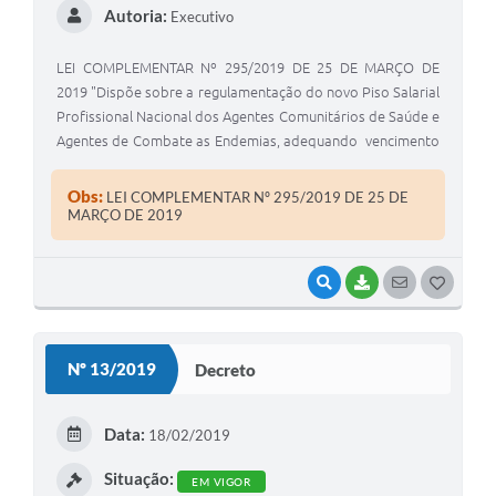
Autoria:
Executivo
LEI COMPLEMENTAR Nº 295/2019 DE 25 DE MARÇO DE
2019 "Dispõe sobre a regulamentação do novo Piso Salarial
Profissional Nacional dos Agentes Comunitários de Saúde e
Agentes de Combate as Endemias, adequando vencimento
Base inicial das Carreiras desses Servidores municipais e da
outras providências". JOSÉ ROBERTO SANTINONI VEIGA,
Obs:
LEI COMPLEMENTAR Nº 295/2019 DE 25 DE
Prefeito Municipal de Coronel Macedo, Estado de São
MARÇO DE 2019
Paulo, no uso de suas atribuições legais, FAZ SABER que a
Câmara Municipal APROVOU e ele SANCIONA e PROMULGA
VISUALIZAR
BAIXAR
SEGUIR
G
a seguinte Lei:
O
S
Nº 13/2019
Decreto
T
E
Data:
18/02/2019
I
Situação:
EM VIGOR