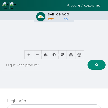
LOGIN / CADASTRO
SÁB
08 AGO
27°
16°
O que voce procura?
Legislação