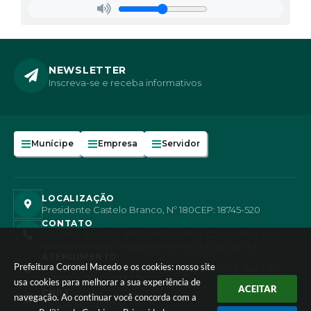
NEWSLETTER
Inscreva-se e receba informativos
Munícipe
Empresa
Servidor
LOCALIZAÇÃO
Presidente Castelo Branco, Nº 180
CEP: 18745-520
CONTATO
(14) 3767- 8200
(14) 3767-1296
(14) 3767-1222
(14) 3767-1366
gabinete.secretaria@coronelmacedo.sp.gov.br
ATENDIMENTO
Prefeitura Coronel Macedo e os cookies: nosso site
Atendimento de segunda-feira a sexta-feira, das 7:30
às 11:30 e 13:00 às 17:00h
usa cookies para melhorar a sua experiência de
ACEITAR
CNPJ
navegação. Ao continuar você concorda com a
46.634.192/0001-99