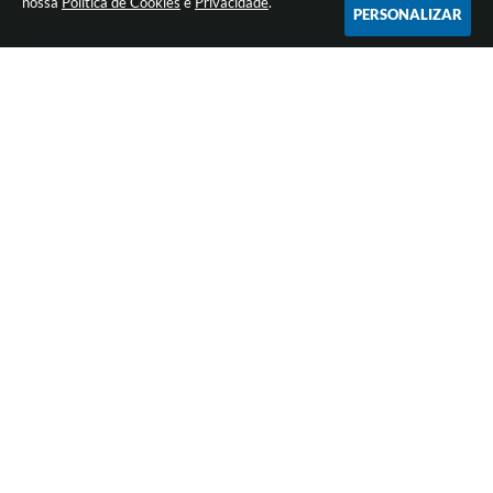
nossa
Política de Cookies
e
Privacidade
.
PERSONALIZAR
Versão do Sistema:
3.5.3 - 19/06/2026
Portal atualizado em:
07/08/2026 16:42
Dados Abertos