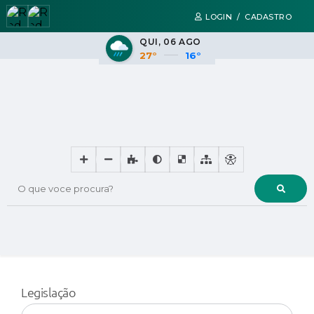
LOGIN / CADASTRO
QUI
06 AGO
27°
16°
O que voce procura?
Legislação