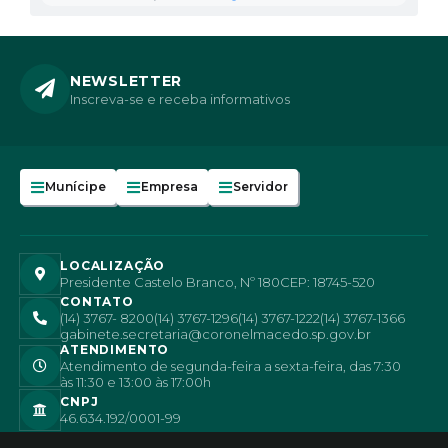
NEWSLETTER
Inscreva-se e receba informativos
Munícipe
Empresa
Servidor
LOCALIZAÇÃO
Presidente Castelo Branco, Nº 180
CEP: 18745-520
CONTATO
(14) 3767- 8200
(14) 3767-1296
(14) 3767-1222
(14) 3767-1366
gabinete.secretaria@coronelmacedo.sp.gov.br
ATENDIMENTO
Atendimento de segunda-feira a sexta-feira, das 7:30
às 11:30 e 13:00 às 17:00h
CNPJ
46.634.192/0001-99