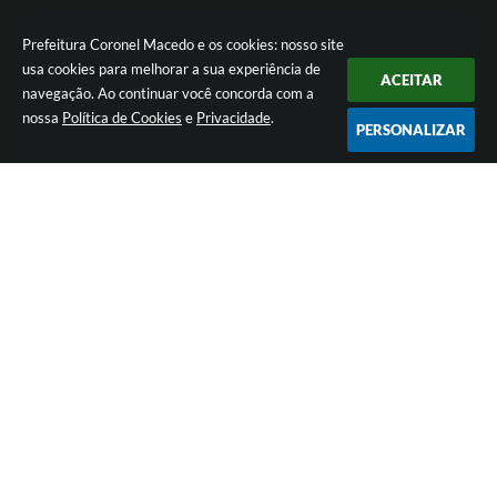
Prefeitura Coronel Macedo e os cookies: nosso site
usa cookies para melhorar a sua experiência de
ACEITAR
navegação. Ao continuar você concorda com a
nossa
Política de Cookies
e
Privacidade
.
PERSONALIZAR
Versão do Sistema:
3.5.3 - 19/06/2026
Portal atualizado em:
05/08/2026 16:49
Dados Abertos
© Copyright Instar - 2006-2026. Todos os direitos reservados -