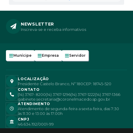
NEWSLETTER
Inscreva-se e receba informativos
Munícipe
Empresa
Servidor
LOCALIZAÇÃO
Presidente Castelo Branco, Nº 180
CEP: 18745-520
CONTATO
(14) 3767- 8200
(14) 3767-1296
(14) 3767-1222
(14) 3767-1366
gabinete.secretaria@coronelmacedo.sp.gov.br
ATENDIMENTO
Atendimento de segunda-feira a sexta-feira, das 7:30
às 11:30 e 13:00 às 17:00h
CNPJ
46.634.192/0001-99