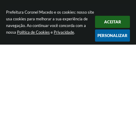
Prefeitura Coronel Macedo e os cookies: nosso site
usa cookies para melhorar a sua experiência de
ACEITAR
navegação. Ao continuar você concorda com a
nossa
Política de Cookies
e
Privacidade
.
PERSONALIZAR
Versão do Sistema:
3.5.3 - 19/06/2026
Portal atualizado em:
05/08/2026 16:49
Dados Abertos
© Copyright Instar - 2006-2026. Todos os direitos reservados -