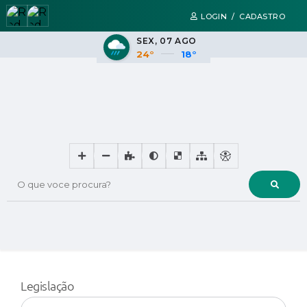
LOGIN / CADASTRO
SEX
07 AGO
24°
18°
O que voce procura?
Legislação