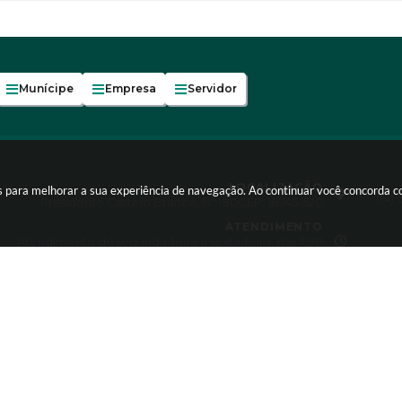
Munícipe
Empresa
Servidor
LOCALIZAÇÃO
es para melhorar a sua experiência de navegação. Ao continuar você concorda 
(14)
Presidente Castelo Branco, Nº 180
CEP: 18745-520
ATENDIMENTO
Atendimento de segunda-feira a sexta-feira, das 7:30
às 11:30 e 13:00 às 17:00h
right Instar - 2006-2026. Todos os direitos reservados -
Instar Tecn