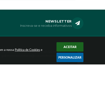
NEWSLETTER
Inscreva-se e receba informativos
ACEITAR
CONTATO
com a nossa
Política de Cookies
e
 3767- 8200
(14) 3767-1296
(14) 3767-1222
(14) 3767-1366
gabinete.secretaria@coronelmacedo.sp.gov.br
PERSONALIZAR
CNPJ
46.634.192/0001-99
ologia