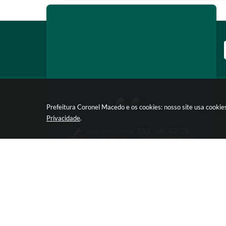
Prefeitura Coronel Macedo e os cookies: nosso site usa cooki
Privacidade
.
Versão do Sistema:
3.5.3 - 19/06/2026
Portal atualizado em:
07/08/2026 08:31
Dados Abertos
© Copy