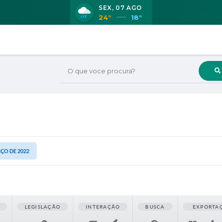
SEX
07 AGO
24°
18°
O que voce procura?
RÇO DE 2022
LEGISLAÇÃO
INTERAÇÃO
BUSCA
EXPORTA