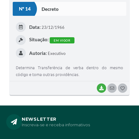
S
Nº 14
Decreto
T
E
Data:
23/12/1966
I
Situação:
EM VIGOR
Autoria:
Executivo
Determina Transferência de verba dentro do mesmo
código e toma outras providências.
BAIXAR
SEGUIR
G
O
S
T
NEWSLETTER
Inscreva-se e receba informativos
E
I