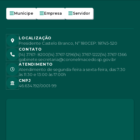
Munícipe
Empresa
Servidor
LOCALIZAÇÃO
Presidente Castelo Branco, Nº 180
CEP: 18745-520
CONTATO
(14) 3767- 8200
(14) 3767-1296
(14) 3767-1222
(14) 3767-1366
gabinete.secretaria@coronelmacedo.sp.gov.br
ATENDIMENTO
Atendimento de segunda-feira a sexta-feira, das 7:30
às 11:30 e 13:00 às 17:00h
CNPJ
46.634.192/0001-99