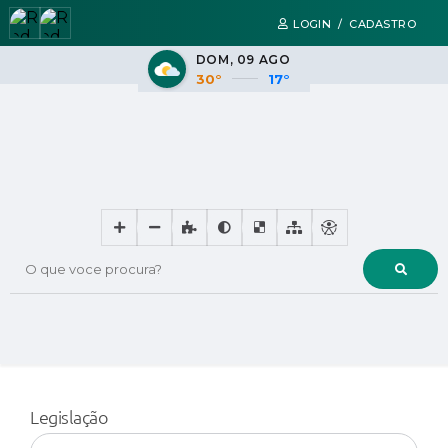
LOGIN / CADASTRO
DOM
09 AGO
30°
17°
O que voce procura?
Legislação