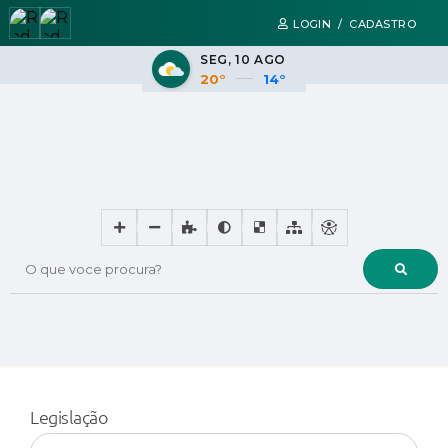
LOGIN / CADASTRO
SEG
10 AGO
20°
14°
O que voce procura?
Legislação