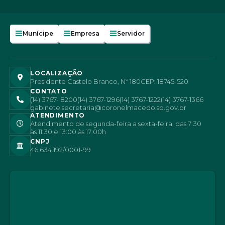
I
Munícipe
Empresa
Servidor
LOCALIZAÇÃO
Presidente Castelo Branco, Nº 180
CEP: 18745-520
CONTATO
(14) 3767- 8200
(14) 3767-1296
(14) 3767-1222
(14) 3767-1366
gabinete.secretaria@coronelmacedo.sp.gov.br
ATENDIMENTO
Atendimento de segunda-feira a sexta-feira, das 7:30
às 11:30 e 13:00 às 17:00h
CNPJ
46.634.192/0001-99