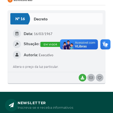
1
Nº 16
Decreto
Data:
16/03/1967
Situação:
EM VIGOR
Autoria:
Executivo
Altera o preço da luz particular.
BAIXAR
SEGUIR
G
O
S
T
NEWSLETTER
Inscreva-se e receba informativos
E