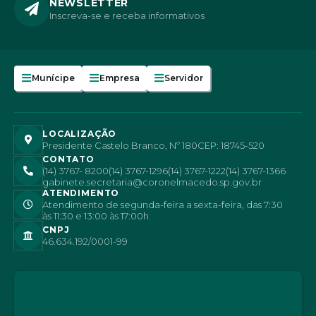
NEWSLETTER
Inscreva-se e receba informativos
E
I
Munícipe
Empresa
Servidor
LOCALIZAÇÃO
Presidente Castelo Branco, Nº 180
CEP: 18745-520
CONTATO
(14) 3767- 8200
(14) 3767-1296
(14) 3767-1222
(14) 3767-1366
gabinete.secretaria@coronelmacedo.sp.gov.br
ATENDIMENTO
Atendimento de segunda-feira a sexta-feira, das 7:30
às 11:30 e 13:00 às 17:00h
CNPJ
46.634.192/0001-99