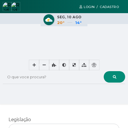
LOGIN / CADASTRO
SEG
10 AGO
20°
14°
O que voce procura?
Legislação