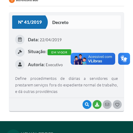
1
Nº 41/2019
Decreto
Data:
22/04/2019
Situação:
EM VIGOR
Autoria:
Executivo
Define procedimentos de diárias a servidores que
prestarem serviços fora do expediente normal de trabalho,
e dá outras providências
VISUALIZAR
BAIXAR
SEGUIR
G
O
S
T