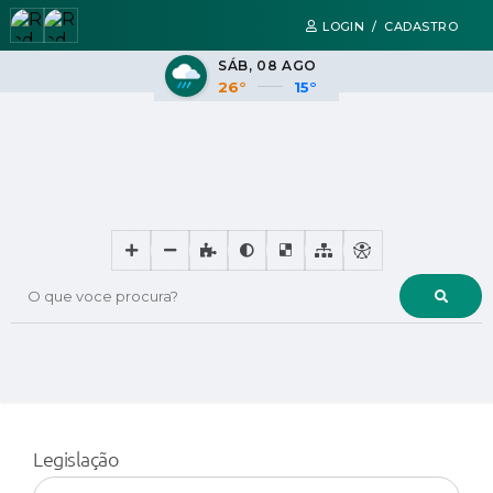
LOGIN / CADASTRO
SÁB
08 AGO
26°
15°
O que voce procura?
Legislação