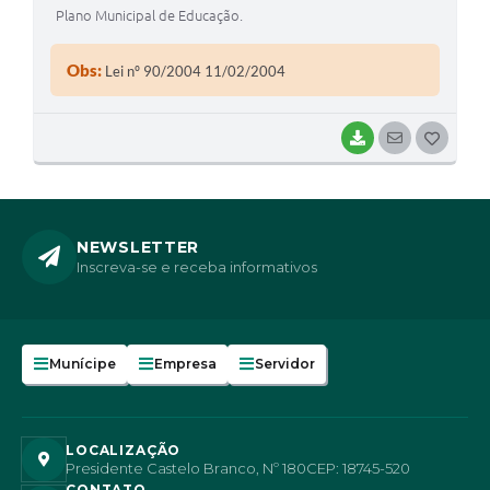
Plano Municipal de Educação.
Obs:
Lei nº 90/2004 11/02/2004
BAIXAR
SEGUIR
G
O
S
T
NEWSLETTER
Inscreva-se e receba informativos
E
I
Munícipe
Empresa
Servidor
LOCALIZAÇÃO
Presidente Castelo Branco, Nº 180
CEP: 18745-520
CONTATO