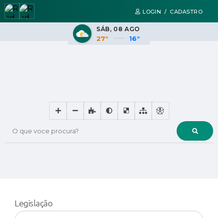
LOGIN / CADASTRO
SÁB
08 AGO
27°
16°
O que voce procura?
Legislação