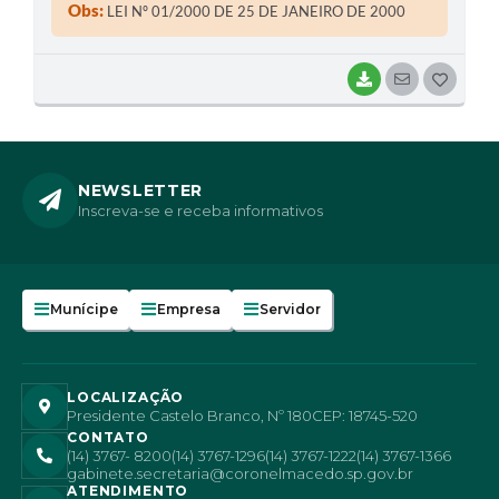
Executivo Municipal autorizado a celebrar Termos de
Obs:
LEI Nº 01/2000 DE 25 DE JANEIRO DE 2000
Convênios, de Aditamentos com o Estado de São Paulo,
através da Secretaria de Estado dos Negócios de
Agricultura e Abastecimento, objetivando o
BAIXAR
SEGUIR
G
desenvolvimento de programas ligados à Agricultura e
O
Abastecimento.
S
T
NEWSLETTER
Inscreva-se e receba informativos
E
I
Munícipe
Empresa
Servidor
LOCALIZAÇÃO
Presidente Castelo Branco, Nº 180
CEP: 18745-520
CONTATO
(14) 3767- 8200
(14) 3767-1296
(14) 3767-1222
(14) 3767-1366
gabinete.secretaria@coronelmacedo.sp.gov.br
ATENDIMENTO