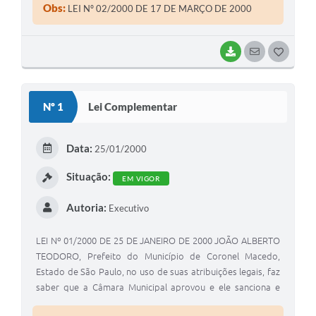
Obs:
LEI Nº 02/2000 DE 17 DE MARÇO DE 2000
BAIXAR
SEGUIR
G
O
S
Nº 1
Lei Complementar
T
E
Data:
25/01/2000
I
Situação:
EM VIGOR
Autoria:
Executivo
LEI Nº 01/2000 DE 25 DE JANEIRO DE 2000 JOÃO ALBERTO
TEODORO, Prefeito do Município de Coronel Macedo,
Estado de São Paulo, no uso de suas atribuições legais, faz
saber que a Câmara Municipal aprovou e ele sanciona e
promulga a seguinte Lei: ARTIGO 1º- Fica o Chefe do Poder