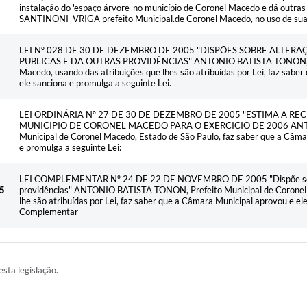
instalação do 'espaço árvore' no município de Coronel Macedo e dá outr
SANTINONI VRIGA prefeito Municipal.de Coronel Macedo, no uso de suas 
LEI Nº 028 DE 30 DE DEZEMBRO DE 2005 "DISPÕES SOBRE ALTER
PUBLICAS E DA OUTRAS PROVIDÊNCIAS" ANTONIO BATISTA TONON, Pre
Macedo, usando das atribuições que lhes são atribuídas por Lei, faz sabe
ele sanciona e promulga a seguinte Lei.
LEI ORDINÁRIA Nº 27 DE 30 DE DEZEMBRO DE 2005 "ESTIMA A REC
MUNICIPIO DE CORONEL MACEDO PARA O EXERCICIO DE 2006 ANTO
Municipal de Coronel Macedo, Estado de São Paulo, faz saber que a Câma
e promulga a seguinte Lei:
LEI COMPLEMENTAR Nº 24 DE 22 DE NOVEMBRO DE 2005 "Dispõe sobre 
5
providências" ANTONIO BATISTA TONON, Prefeito Municipal de Coronel 
lhe são atribuídas por Lei, faz saber que a Câmara Municipal aprovou e el
Complementar
esta legislação.