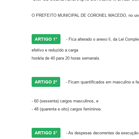
O PREFEITO MUNICIPAL DE CORONEL MACEDO, no uso de sua
ARTIGO 1°
- Fica alterado o anexo li, da Lei Comp
efetivo e reduzido a carga
horária de 40 para 20 horas semanais.
ARTIGO 2º
- Ficam quantificados em masculino e fem
- 60 (sessenta) cargos masculinos, e
- 48 (quarenta e oito) cargos femininos.
ARTIGO 3°
- As despesas decorrentes da execução d