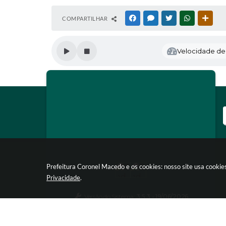
COMPARTILHAR
FACEBOOK
MESSENGER
TWITTER
WHATSAPP
OUTR
Velocidade de l
Prefeitura Coronel Macedo e os cookies: nosso site usa cooki
Privacidade
.
Versão do Sistema:
3.5.3 - 19/06/2026
Portal atualizado em:
07/08/2026 16:42
Dados Abertos