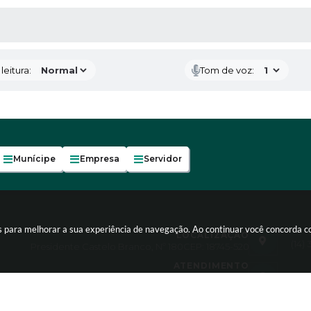
AS MÍDIAS
eitura:
Tom de voz:
Munícipe
Empresa
Servidor
es para melhorar a sua experiência de navegação. Ao continuar você concorda 
LOCALIZAÇÃO
(14)
Presidente Castelo Branco, Nº 180
CEP: 18745-520
ATENDIMENTO
Atendimento de segunda-feira a sexta-feira, das 7:30
às 11:30 e 13:00 às 17:00h