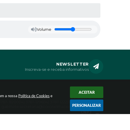
Volume
NEWSLETTER
Inscreva-se e receba informativos
ACEITAR
com a nossa
Política de Cookies
e
CONTATO
 3767- 8200
(14) 3767-1296
(14) 3767-1222
(14) 3767-1366
PERSONALIZAR
gabinete.secretaria@coronelmacedo.sp.gov.br
CNPJ
46.634.192/0001-99