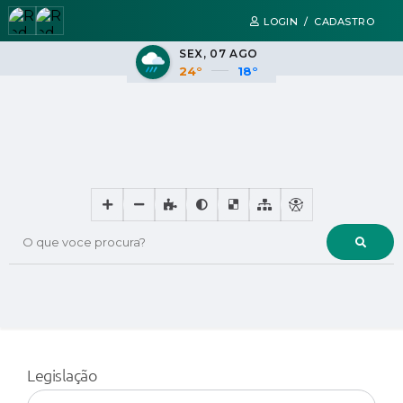
LOGIN / CADASTRO
SEX
07 AGO
24°
18°
O que voce procura?
Legislação