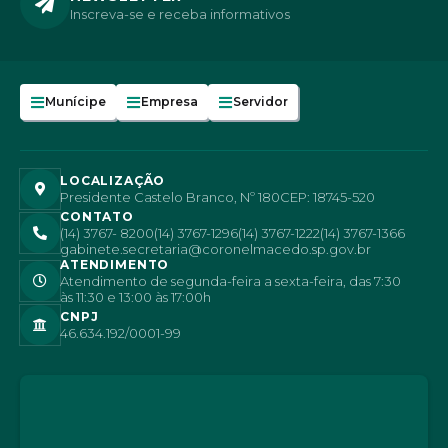
Inscreva-se e receba informativos
Munícipe
Empresa
Servidor
LOCALIZAÇÃO
Presidente Castelo Branco, Nº 180
CEP: 18745-520
CONTATO
(14) 3767- 8200
(14) 3767-1296
(14) 3767-1222
(14) 3767-1366
gabinete.secretaria@coronelmacedo.sp.gov.br
ATENDIMENTO
Atendimento de segunda-feira a sexta-feira, das 7:30
às 11:30 e 13:00 às 17:00h
CNPJ
46.634.192/0001-99