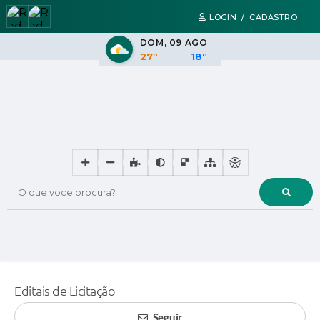
LOGIN / CADASTRO
DOM
09 AGO
27°
18°
O que voce procura?
Editais de Licitação
Seguir