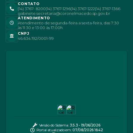
CONTATO
(14) 3767- 8200
(14) 3767-1296
(14) 3767-1222
(14) 3767-1366
gabinete.secretaria@coronelmacedo.sp.gov.br
ATENDIMENTO
Atendimento de segunda-feira a sexta-feira, das 7:30
às 11:30 e 13:00 às 17:00h
CNPJ
46.634.192/0001-99
Versão do Sistema:
3.5.3 - 19/06/2026
Portal atualizado em:
07/08/2026 16:42