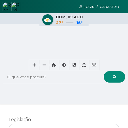
LOGIN / CADASTRO
DOM
09 AGO
27°
18°
O que voce procura?
Legislação