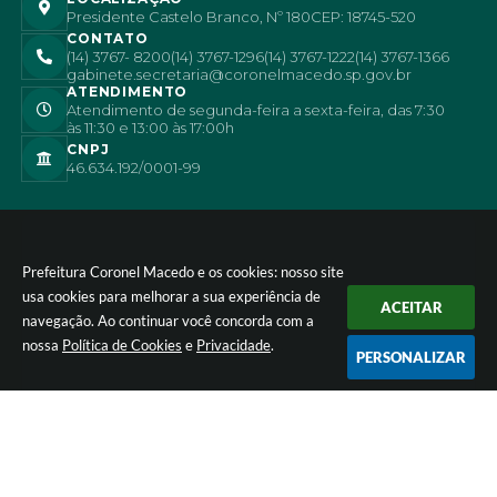
Presidente Castelo Branco, Nº 180
CEP: 18745-520
CONTATO
(14) 3767- 8200
(14) 3767-1296
(14) 3767-1222
(14) 3767-1366
gabinete.secretaria@coronelmacedo.sp.gov.br
ATENDIMENTO
Atendimento de segunda-feira a sexta-feira, das 7:30
às 11:30 e 13:00 às 17:00h
CNPJ
46.634.192/0001-99
Prefeitura Coronel Macedo e os cookies: nosso site
usa cookies para melhorar a sua experiência de
ACEITAR
navegação. Ao continuar você concorda com a
nossa
Política de Cookies
e
Privacidade
.
PERSONALIZAR
Versão do Sistema:
3.5.3 - 19/06/2026