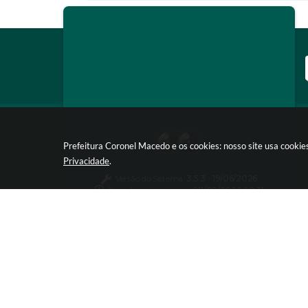
Prefeitura Coronel Macedo e os cookies: nosso site usa cooki
Privacidade
.
Versão do Sistema:
3.5.3 - 19/06/2026
Portal atualizado em:
07/08/2026 08:31
Dados Abertos
© Copy