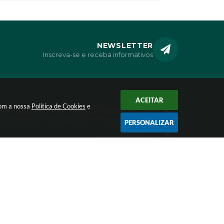
NEWSLETTER
Inscreva-se e receba informativos
ACEITAR
CONTATO
com a nossa
Política de Cookies
e
 3767- 8200
(14) 3767-1296
(14) 3767-1222
(14) 3767-1366
gabinete.secretaria@coronelmacedo.sp.gov.br
PERSONALIZAR
CNPJ
46.634.192/0001-99
ologia