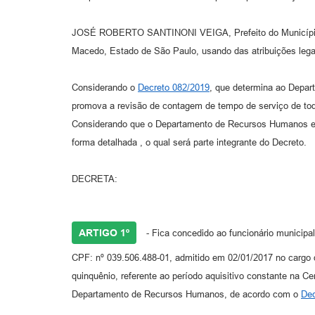
JOSÉ ROBERTO SANTINONI VEIGA, Prefeito do Município
Macedo, Estado de São Paulo, usando das atribuições lega
Considerando o
Decreto 082/2019
, que determina ao Depa
promova a revisão de contagem de tempo de serviço de tod
Considerando que o Departamento de Recursos Humanos emi
forma detalhada , o qual será parte integrante do Decreto.
DECRETA:
ARTIGO 1º
- Fica concedido ao funcionário munic
CPF: nº 039.506.488-01, admitido em 02/01/2017 no ca
quinquênio, referente ao período aquisitivo constante na C
Departamento de Recursos Humanos, de acordo com o
Dec