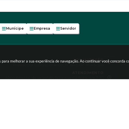
Munícipe
Empresa
Servidor
LOCALIZAÇÃO
es para melhorar a sua experiência de navegação. Ao continuar você concorda 
(14)
Presidente Castelo Branco, Nº 180
CEP: 18745-520
ATENDIMENTO
Atendimento de segunda-feira a sexta-feira, das 7:30
às 11:30 e 13:00 às 17:00h
right Instar - 2006-2026. Todos os direitos reservados -
Instar Tecn