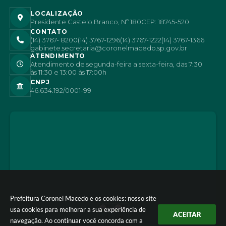
LOCALIZAÇÃO
Presidente Castelo Branco, Nº 180
CEP: 18745-520
CONTATO
(14) 3767- 8200
(14) 3767-1296
(14) 3767-1222
(14) 3767-1366
gabinete.secretaria@coronelmacedo.sp.gov.br
ATENDIMENTO
Atendimento de segunda-feira a sexta-feira, das 7:30
às 11:30 e 13:00 às 17:00h
CNPJ
46.634.192/0001-99
Prefeitura Coronel Macedo e os cookies: nosso site
usa cookies para melhorar a sua experiência de
ACEITAR
navegação. Ao continuar você concorda com a