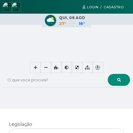
LOGIN / CADASTRO
QUI
06 AGO
27°
18°
O que voce procura?
Legislação