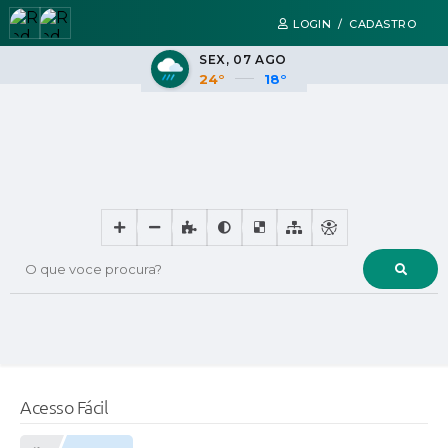
LOGIN / CADASTRO
SEX
07 AGO
24°
18°
O que voce procura?
Acesso Fácil