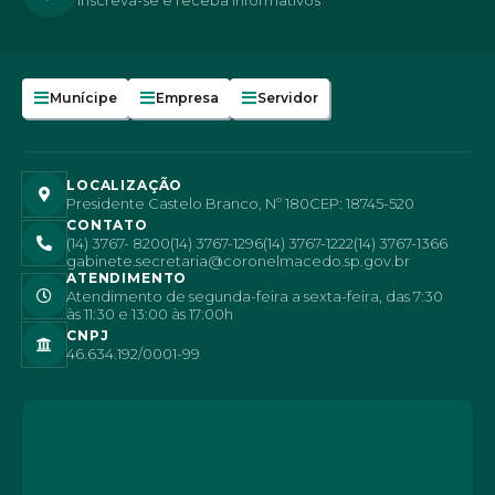
Inscreva-se e receba informativos
Munícipe
Empresa
Servidor
LOCALIZAÇÃO
Presidente Castelo Branco, Nº 180
CEP: 18745-520
CONTATO
(14) 3767- 8200
(14) 3767-1296
(14) 3767-1222
(14) 3767-1366
gabinete.secretaria@coronelmacedo.sp.gov.br
ATENDIMENTO
Atendimento de segunda-feira a sexta-feira, das 7:30
às 11:30 e 13:00 às 17:00h
CNPJ
46.634.192/0001-99