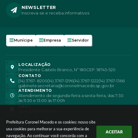
NEWSLETTER
Inscreva-se e receba informativos
Munícipe
Empresa
Servidor
LOCALIZAÇÃO
Presidente Castelo Branco, Nº 180
CEP: 18745-520
CONTATO
(14) 3767- 8200
(14) 3767-1296
(14) 3767-1222
(14) 3767-1366
gabinete.secretaria@coronelmacedo.sp.gov.br
ATENDIMENTO
Atendimento de segunda-feira a sexta-feira, das 7:30
às 11:30 e 13:00 às 17:00h
CNPJ
46.634.192/0001-99
Prefeitura Coronel Macedo e os cookies: nosso site
usa cookies para melhorar a sua experiência de
ACEITAR
navegação. Ao continuar você concorda com a