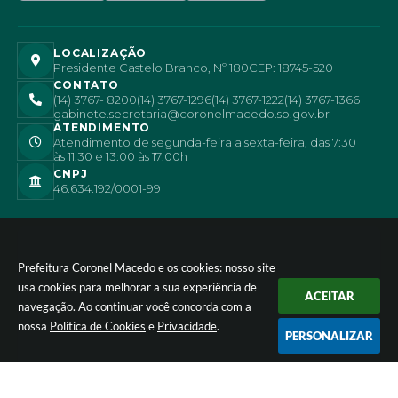
LOCALIZAÇÃO
Presidente Castelo Branco, Nº 180
CEP: 18745-520
CONTATO
(14) 3767- 8200
(14) 3767-1296
(14) 3767-1222
(14) 3767-1366
gabinete.secretaria@coronelmacedo.sp.gov.br
ATENDIMENTO
Atendimento de segunda-feira a sexta-feira, das 7:30
às 11:30 e 13:00 às 17:00h
CNPJ
46.634.192/0001-99
Prefeitura Coronel Macedo e os cookies: nosso site
usa cookies para melhorar a sua experiência de
ACEITAR
navegação. Ao continuar você concorda com a
nossa
Política de Cookies
e
Privacidade
.
PERSONALIZAR