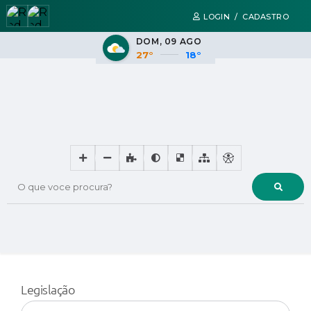
LOGIN / CADASTRO
DOM
09 AGO
27°
18°
O que voce procura?
Legislação