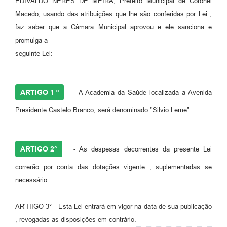
EDIVALDO NERES DE MEIRA, Prefeito Municipal de Coronel
Macedo, usando das atribuições que lhe são conferidas por Lei ,
faz saber que a Câmara Municipal aprovou e ele sanciona e
promulga a
seguinte Lei:
ARTIGO 1 º
- A Academia da Saúde localizada a Avenida
Presidente Castelo Branco, será denominado "Silvio Leme":
ARTIGO 2°
- As despesas decorrentes da presente Lei
correrão por conta das dotações vigente , suplementadas se
necessário .
AR'TIIGO 3° - Esta Lei entrará em vigor na data de sua publicação
, revogadas as disposições em contrário.