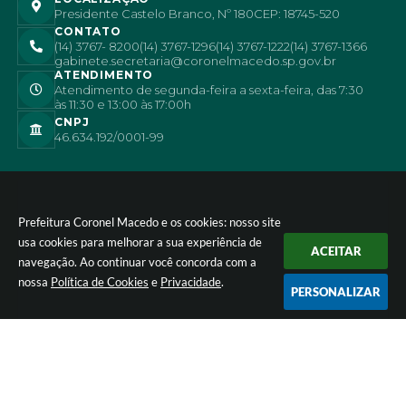
Presidente Castelo Branco, Nº 180
CEP: 18745-520
CONTATO
(14) 3767- 8200
(14) 3767-1296
(14) 3767-1222
(14) 3767-1366
gabinete.secretaria@coronelmacedo.sp.gov.br
ATENDIMENTO
Atendimento de segunda-feira a sexta-feira, das 7:30
às 11:30 e 13:00 às 17:00h
CNPJ
46.634.192/0001-99
Prefeitura Coronel Macedo e os cookies: nosso site
usa cookies para melhorar a sua experiência de
ACEITAR
navegação. Ao continuar você concorda com a
nossa
Política de Cookies
e
Privacidade
.
PERSONALIZAR
Versão do Sistema:
3.5.3 - 19/06/2026