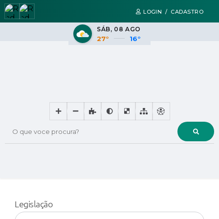
LOGIN / CADASTRO
SÁB
08 AGO
27°
16°
O que voce procura?
Legislação