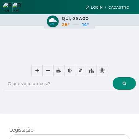
LOGIN / CADASTRO
QUI
06 AGO
28°
14°
O que voce procura?
Legislação