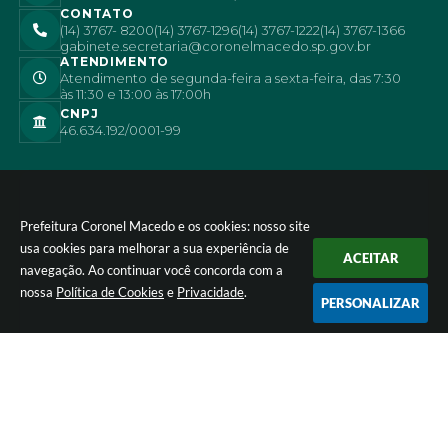
CONTATO
(14) 3767- 8200
(14) 3767-1296
(14) 3767-1222
(14) 3767-1366
gabinete.secretaria@coronelmacedo.sp.gov.br
ATENDIMENTO
Atendimento de segunda-feira a sexta-feira, das 7:30
às 11:30 e 13:00 às 17:00h
CNPJ
46.634.192/0001-99
Prefeitura Coronel Macedo e os cookies: nosso site
usa cookies para melhorar a sua experiência de
ACEITAR
navegação. Ao continuar você concorda com a
nossa
Política de Cookies
e
Privacidade
.
PERSONALIZAR
Versão do Sistema:
3.5.3 - 19/06/2026
Portal atualizado em:
05/08/2026 16:49