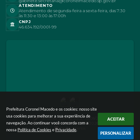
gabinete.secretaria@coronelmacedo.sp.gov.br
ATENDIMENTO
Atendimento de segunda-feira a sexta-feira, das 7:30
às 11:30 e 13:00 às 17:00h
CNPJ
46.634.192/0001-99
Prefeitura Coronel Macedo e os cookies: nosso site
usa cookies para melhorar a sua experiência de
Versão do Sistema:
3.5.3 - 19/06/2026
ACEITAR
navegação. Ao continuar você concorda com a
Portal atualizado em:
07/08/2026 16:42
Dados Abertos
nossa
Política de Cookies
e
Privacidade
.
PERSONALIZAR