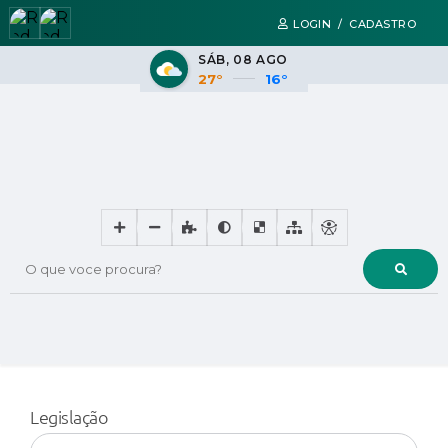
LOGIN / CADASTRO
SÁB
08 AGO
27°
16°
O que voce procura?
Legislação