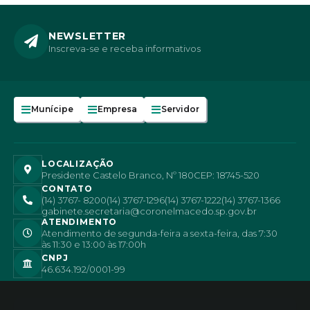
NEWSLETTER
Inscreva-se e receba informativos
Munícipe
Empresa
Servidor
LOCALIZAÇÃO
Presidente Castelo Branco, Nº 180
CEP: 18745-520
CONTATO
(14) 3767- 8200
(14) 3767-1296
(14) 3767-1222
(14) 3767-1366
gabinete.secretaria@coronelmacedo.sp.gov.br
ATENDIMENTO
Atendimento de segunda-feira a sexta-feira, das 7:30
às 11:30 e 13:00 às 17:00h
CNPJ
46.634.192/0001-99