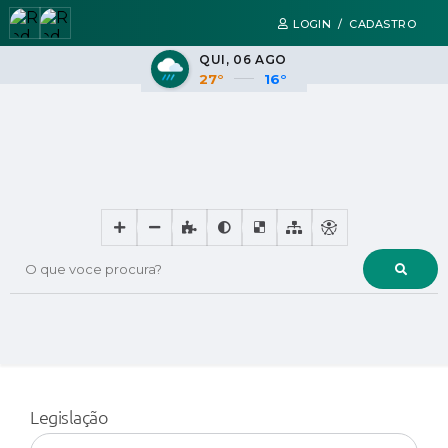
LOGIN / CADASTRO
QUI
06 AGO
27°
16°
O que voce procura?
Legislação