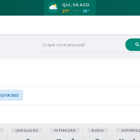
QUI
06 AGO
27°
18°
O que voce procura?
RÇO DE 2022
LEGISLAÇÃO
INTERAÇÃO
BUSCA
EXPORTA