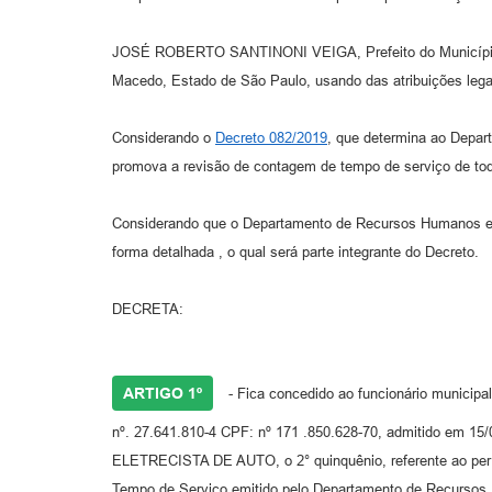
JOSÉ ROBERTO SANTINONI VEIGA, Prefeito do Município
Macedo, Estado de São Paulo, usando das atribuições lega
Considerando o
Decreto 082/2019
, que determina ao Depa
promova a revisão de contagem de tempo de serviço de tod
Considerando que o Departamento de Recursos Humanos emi
forma detalhada , o qual será parte integrante do Decreto.
DECRETA:
ARTIGO 1º
- Fica concedido ao funcionário mun
nº. 27.641.810-4 CPF: nº 171 .850.628-70, admitido em 
ELETRECISTA DE AUTO, o 2° quinquênio, referente ao perío
Tempo de Serviço emitido pelo Departamento de Recursos