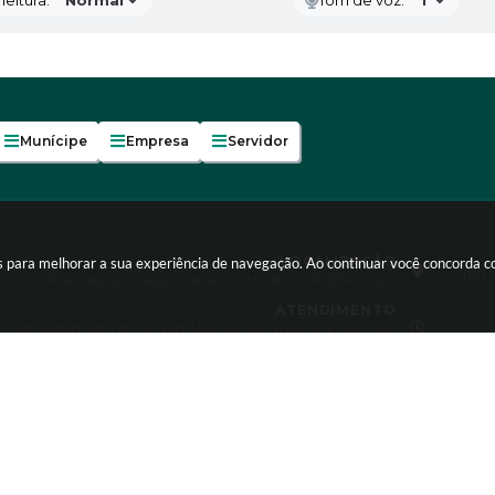
Munícipe
Empresa
Servidor
LOCALIZAÇÃO
es para melhorar a sua experiência de navegação. Ao continuar você concorda 
(14)
Presidente Castelo Branco, Nº 180
CEP: 18745-520
ATENDIMENTO
Atendimento de segunda-feira a sexta-feira, das 7:30
às 11:30 e 13:00 às 17:00h