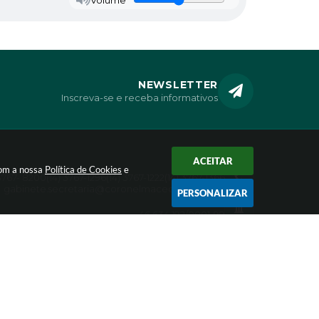
NEWSLETTER
Inscreva-se e receba informativos
ACEITAR
CONTATO
com a nossa
Política de Cookies
e
 3767- 8200
(14) 3767-1296
(14) 3767-1222
(14) 3767-1366
gabinete.secretaria@coronelmacedo.sp.gov.br
PERSONALIZAR
CNPJ
46.634.192/0001-99