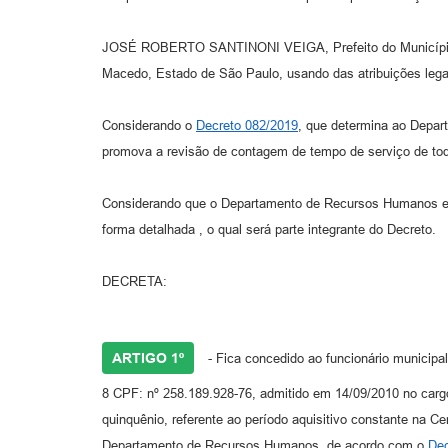
JOSÉ ROBERTO SANTINONI VEIGA, Prefeito do Município
Macedo, Estado de São Paulo, usando das atribuições lega
Considerando o
Decreto 082/2019
, que determina ao Depa
promova a revisão de contagem de tempo de serviço de tod
Considerando que o Departamento de Recursos Humanos emi
forma detalhada , o qual será parte integrante do Decreto.
DECRETA:
ARTIGO 1º
- Fica concedido ao funcionário munic
8 CPF: nº 258.189.928-76, admitido em 14/09/2010 no 
quinquênio, referente ao período aquisitivo constante na C
Departamento de Recursos Humanos, de acordo com o
Dec