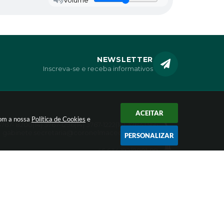
NEWSLETTER
Inscreva-se e receba informativos
ACEITAR
CONTATO
com a nossa
Política de Cookies
e
 3767- 8200
(14) 3767-1296
(14) 3767-1222
(14) 3767-1366
gabinete.secretaria@coronelmacedo.sp.gov.br
PERSONALIZAR
CNPJ
46.634.192/0001-99