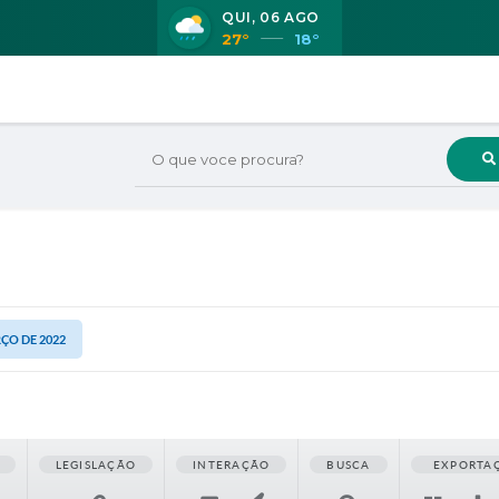
QUI
06 AGO
27°
18°
O que voce procura?
RÇO DE 2022
LEGISLAÇÃO
INTERAÇÃO
BUSCA
EXPORTA