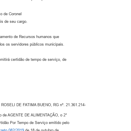
 de Coronel
is de seu cargo.
rtamento de Recursos humanos que
os os servidores públicos municipais.
tirá certidão de tempo de serviço, de
ipal ROSELI DE FATIMA BUENO, RG nº. 21.361.214-
cargo de AGENTE DE ALIMENTAÇÃO, o 2°
ertidão Por Tempo de Serviço emitido pelo
reto 082/2019
de 18 de outubro de