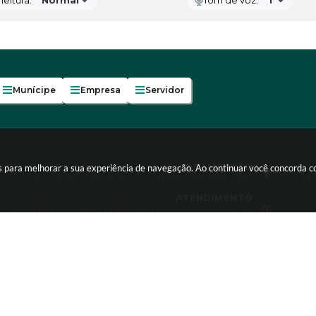
Munícipe
Empresa
Servidor
LOCALIZAÇÃO
es para melhorar a sua experiência de navegação. Ao continuar você concorda 
(14)
Presidente Castelo Branco, Nº 180
CEP: 18745-520
ATENDIMENTO
Atendimento de segunda-feira a sexta-feira, das 7:30
às 11:30 e 13:00 às 17:00h