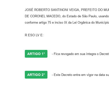
JOSÉ ROBERTO SANTINONI VEIGA, PREFEITO DO MU
DE CORONEL MACEDO, do Estado de São Paulo, usando das
conforme artigo 75 e inciso IX da Lei Orgânica do Município
R ESO LV E:
ARTIGO 1°
- Fica revogado em sua íntegra o Decret
ARTIGO 2°
- Este Decreto entra em vigor na data s