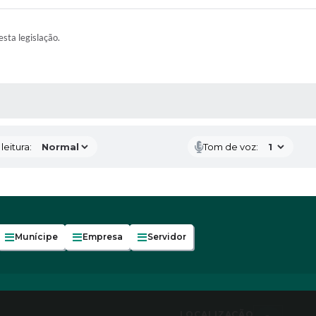
esta legislação.
AS MÍDIAS
eitura:
Tom de voz:
Munícipe
Empresa
Servidor
LOCALIZAÇÃO