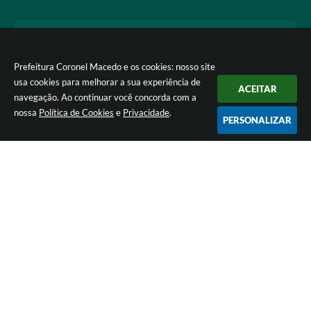
Prefeitura Coronel Macedo e os cookies: nosso site
usa cookies para melhorar a sua experiência de
ACEITAR
navegação. Ao continuar você concorda com a
nossa
Política de Cookies
e
Privacidade
.
PERSONALIZAR
Versão do Sistema:
3.5.3 - 19/06/2026
Portal atualizado em:
07/08/2026 16:42
Dados Abertos