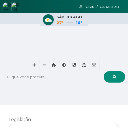
LOGIN / CADASTRO
SÁB
08 AGO
27°
16°
O que voce procura?
Legislação