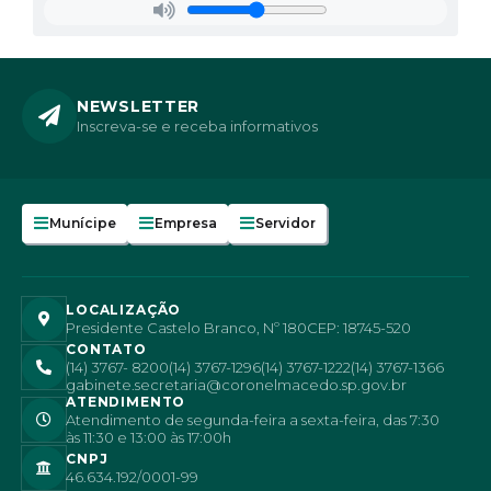
NEWSLETTER
Inscreva-se e receba informativos
Munícipe
Empresa
Servidor
LOCALIZAÇÃO
Presidente Castelo Branco, Nº 180
CEP: 18745-520
CONTATO
(14) 3767- 8200
(14) 3767-1296
(14) 3767-1222
(14) 3767-1366
gabinete.secretaria@coronelmacedo.sp.gov.br
ATENDIMENTO
Atendimento de segunda-feira a sexta-feira, das 7:30
às 11:30 e 13:00 às 17:00h
CNPJ
46.634.192/0001-99