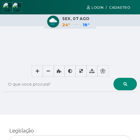
LOGIN / CADASTRO
SEX
07 AGO
24°
18°
O que voce procura?
Legislação