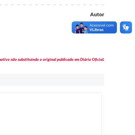
Autor
Executivo
tivo não substituindo o original publicado em Diário Oficial.