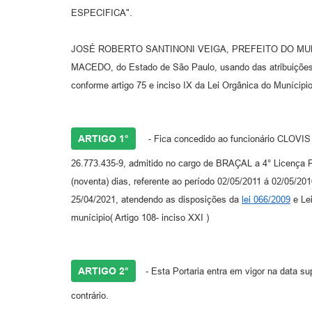
ESPECIFICA".
JOSÉ ROBERTO SANTINONI VEIGA, PREFEITO DO MU
MACEDO, do Estado de São Paulo, usando das atribuições 
conforme artigo 75 e inciso IX da Lei Orgânica do Munícipio
ARTIGO 1°
- Fica concedido ao funcionário CLO
26.773.435-9, admitido no cargo de BRAÇAL a 4° Licenç
(noventa) dias, referente ao período 02/05/2011 á 02/05/201
25/04/2021, atendendo as disposições da
lei 066/2009
e Lei
munícipio( Artigo 108- inciso XXI )
ARTIGO 2°
- Esta Portaria entra em vigor na data s
contrário.