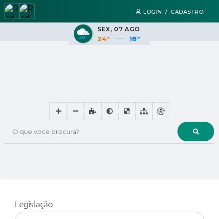
LOGIN / CADASTRO
SEX
07 AGO
24°
18°
O que voce procura?
Legislação