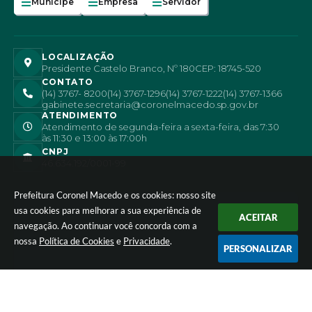
Munícipe
Empresa
Servidor
LOCALIZAÇÃO
Presidente Castelo Branco, Nº 180
CEP: 18745-520
CONTATO
(14) 3767- 8200
(14) 3767-1296
(14) 3767-1222
(14) 3767-1366
gabinete.secretaria@coronelmacedo.sp.gov.br
ATENDIMENTO
Atendimento de segunda-feira a sexta-feira, das 7:30
às 11:30 e 13:00 às 17:00h
CNPJ
46.634.192/0001-99
Prefeitura Coronel Macedo e os cookies: nosso site
usa cookies para melhorar a sua experiência de
ACEITAR
navegação. Ao continuar você concorda com a
nossa
Política de Cookies
e
Privacidade
.
PERSONALIZAR