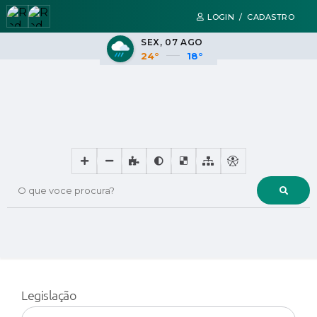
LOGIN / CADASTRO
SEX
07 AGO
24°
18°
O que voce procura?
Legislação