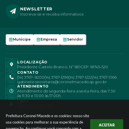
NEWSLETTER
Inscreva-se e receba informativos
Munícipe
Empresa
Servidor
LOCALIZAÇÃO
Presidente Castelo Branco, Nº 180
CEP: 18745-520
CONTATO
(14) 3767- 8200
(14) 3767-1296
(14) 3767-1222
(14) 3767-1366
gabinete.secretaria@coronelmacedo.sp.gov.br
ATENDIMENTO
Atendimento de segunda-feira a sexta-feira, das 7:30
às 11:30 e 13:00 às 17:00h
CNPJ
46.634.192/0001-99
Prefeitura Coronel Macedo e os cookies: nosso site
usa cookies para melhorar a sua experiência de
ACEITAR
navegação. Ao continuar você concorda com a