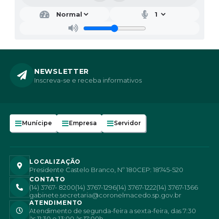
NEWSLETTER
Inscreva-se e receba informativos
Munícipe
Empresa
Servidor
LOCALIZAÇÃO
Presidente Castelo Branco, Nº 180
CEP: 18745-520
CONTATO
(14) 3767- 8200
(14) 3767-1296
(14) 3767-1222
(14) 3767-1366
gabinete.secretaria@coronelmacedo.sp.gov.br
ATENDIMENTO
Atendimento de segunda-feira a sexta-feira, das 7:30
às 11:30 e 13:00 às 17:00h