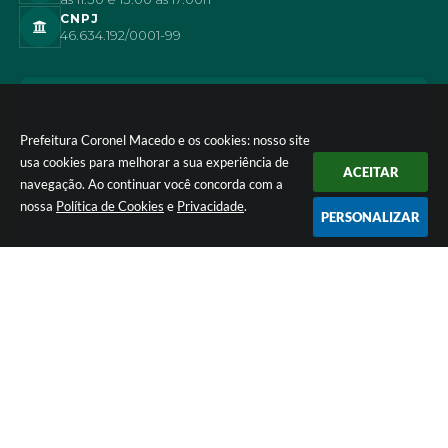
CNPJ
46.634.192/0001-99
Prefeitura Coronel Macedo e os cookies: nosso site
usa cookies para melhorar a sua experiência de
ACEITAR
navegação. Ao continuar você concorda com a
nossa
Política de Cookies
e
Privacidade
.
PERSONALIZAR
Versão do Sistema:
3.5.3 - 19/06/2026
Portal atualizado em:
07/08/2026 16:42
Dados Abertos