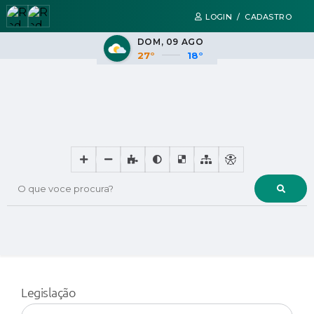
LOGIN / CADASTRO
DOM
09 AGO
27°
18°
O que voce procura?
Legislação