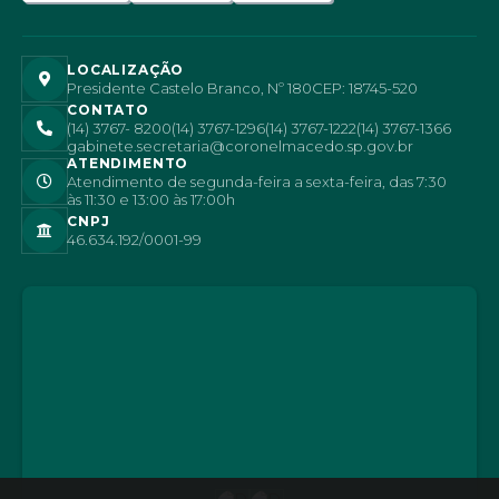
LOCALIZAÇÃO
Presidente Castelo Branco, Nº 180
CEP: 18745-520
CONTATO
(14) 3767- 8200
(14) 3767-1296
(14) 3767-1222
(14) 3767-1366
gabinete.secretaria@coronelmacedo.sp.gov.br
ATENDIMENTO
Atendimento de segunda-feira a sexta-feira, das 7:30
às 11:30 e 13:00 às 17:00h
CNPJ
46.634.192/0001-99