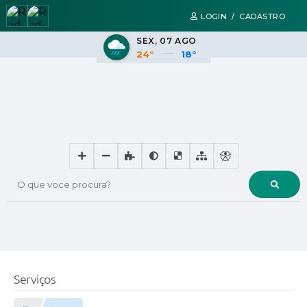
LOGIN / CADASTRO
SEX
07 AGO
24°
18°
O que voce procura?
Serviços