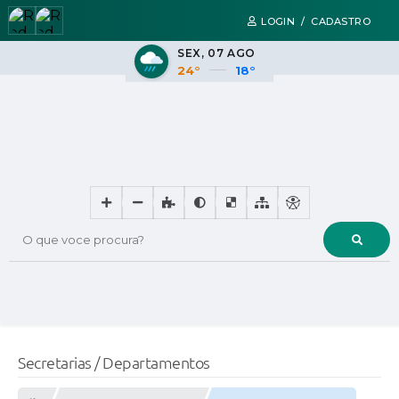
LOGIN / CADASTRO
SEX
07 AGO
24°
18°
O que voce procura?
Secretarias / Departamentos