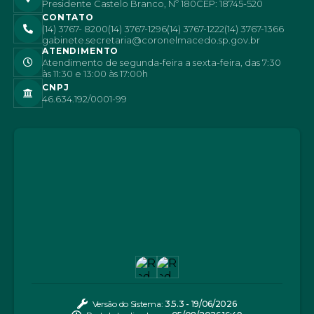
Presidente Castelo Branco, Nº 180
CEP: 18745-520
CONTATO
(14) 3767- 8200
(14) 3767-1296
(14) 3767-1222
(14) 3767-1366
gabinete.secretaria@coronelmacedo.sp.gov.br
ATENDIMENTO
Atendimento de segunda-feira a sexta-feira, das 7:30
às 11:30 e 13:00 às 17:00h
CNPJ
46.634.192/0001-99
Versão do Sistema:
3.5.3 - 19/06/2026