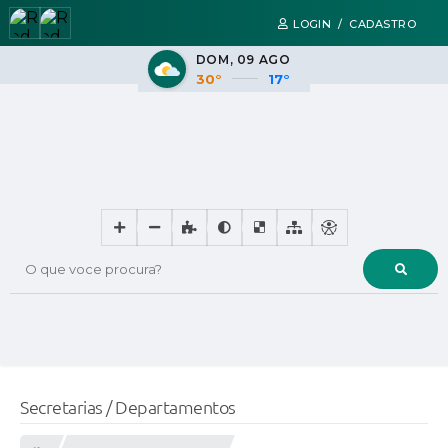
LOGIN / CADASTRO
DOM
09 AGO
30°
17°
O que voce procura?
Secretarias / Departamentos