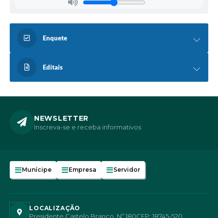
Enquete
Editais
NEWSLETTER
Inscreva-se e receba informativos
Munícipe
Empresa
Servidor
LOCALIZAÇÃO
Presidente Castelo Branco, Nº 180
CEP: 18745-520