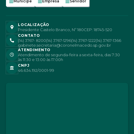
Munícipe
Empresa
Servidor
LOCALIZAÇÃO
Presidente Castelo Branco, Nº 180
CEP: 18745-520
CONTATO
(14) 3767- 8200
(14) 3767-1296
(14) 3767-1222
(14) 3767-1366
gabinete.secretaria@coronelmacedo.sp.gov.br
ATENDIMENTO
Atendimento de segunda-feira a sexta-feira, das 7:30
às 11:30 e 13:00 às 17:00h
CNPJ
46.634.192/0001-99