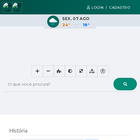
LOGIN / CADASTRO
SEX
07 AGO
24°
18°
O que voce procura?
História