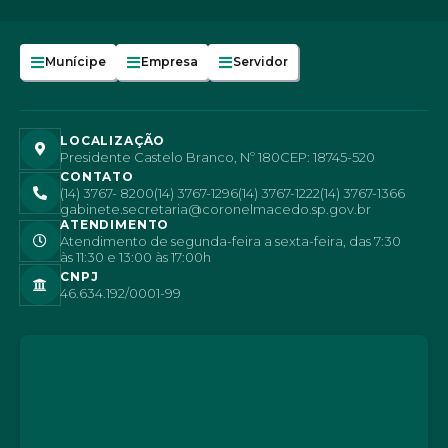
Munícipe
Empresa
Servidor
LOCALIZAÇÃO
Presidente Castelo Branco, Nº 180
CEP: 18745-520
CONTATO
(14) 3767- 8200
(14) 3767-1296
(14) 3767-1222
(14) 3767-1366
gabinete.secretaria@coronelmacedo.sp.gov.br
ATENDIMENTO
Atendimento de segunda-feira a sexta-feira, das 7:30
às 11:30 e 13:00 às 17:00h
CNPJ
46.634.192/0001-99