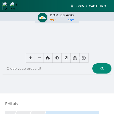
LOGIN / CADASTRO
DOM
09 AGO
27°
18°
O que voce procura?
Editais