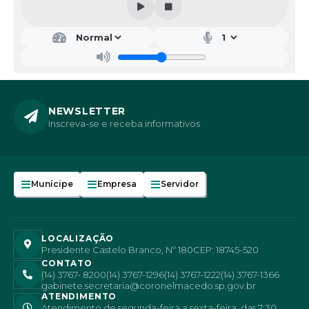
NEWSLETTER
Inscreva-se e receba informativos
Munícipe
Empresa
Servidor
LOCALIZAÇÃO
Presidente Castelo Branco, Nº 180
CEP: 18745-520
CONTATO
(14) 3767- 8200
(14) 3767-1296
(14) 3767-1222
(14) 3767-1366
gabinete.secretaria@coronelmacedo.sp.gov.br
ATENDIMENTO
Atendimento de segunda-feira a sexta-feira, das 7:30