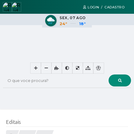
LOGIN / CADASTRO
SEX
07 AGO
24°
18°
O que voce procura?
Editais