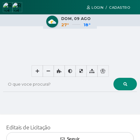
LOGIN / CADASTRO
DOM
09 AGO
27°
18°
O que voce procura?
Editais de Licitação
Seguir