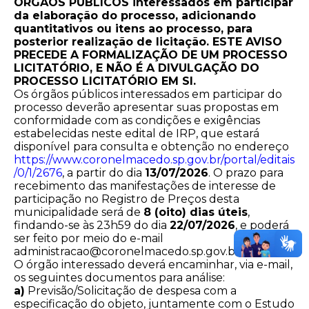
ÓRGÃOS PÚBLICOS interessados em participar
da elaboração do processo, adicionando
quantitativos ou itens ao processo, para
posterior realização de licitação. ESTE AVISO
PRECEDE A FORMALIZAÇÃO DE UM PROCESSO
LICITATÓRIO, E NÃO É A DIVULGAÇÃO DO
PROCESSO LICITATÓRIO EM SI.
Os órgãos públicos interessados em participar do
processo deverão apresentar suas propostas em
conformidade com as condições e exigências
estabelecidas neste edital de IRP, que estará
disponível para consulta e obtenção no endereço
https://www.coronelmacedo.sp.gov.br/portal/editais
/0/1/2676
, a partir do dia
13/07/2026
. O prazo para
recebimento das manifestações de interesse de
participação no Registro de Preços desta
municipalidade será de
8 (oito) dias úteis
,
findando-se às 23h59 do dia
22/07/2026
, e poderá
ser feito por meio do e-mail
administracao@coronelmacedo.sp.gov.br
.
O órgão interessado deverá encaminhar, via e-mail,
os seguintes documentos para análise:
a)
Previsão/Solicitação de despesa com a
especificação do objeto, juntamente com o Estudo