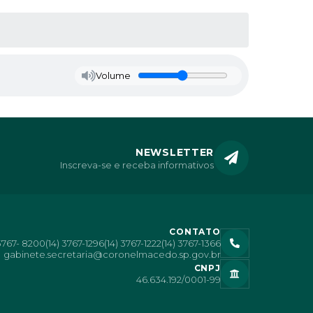
Volume
NEWSLETTER
Inscreva-se e receba informativos
CONTATO
 3767- 8200
(14) 3767-1296
(14) 3767-1222
(14) 3767-1366
gabinete.secretaria@coronelmacedo.sp.gov.br
CNPJ
46.634.192/0001-99