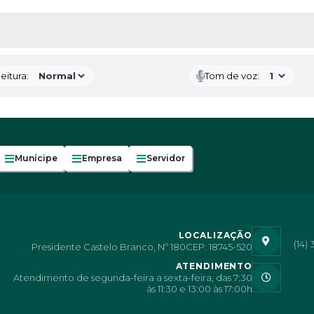
 MÍDIAS
eitura:
Tom de voz:
Munícipe
Empresa
Servidor
LOCALIZAÇÃO
(14)
Presidente Castelo Branco, Nº 180
CEP: 18745-520
ATENDIMENTO
Atendimento de segunda-feira a sexta-feira, das 7:30
às 11:30 e 13:00 às 17:00h