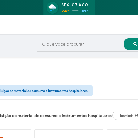
SEX
07 AGO
24°
18°
O que voce procura?
isição de material de consumo e instrumentos hospitalares.
sição de material de consumo e instrumentos hospitalares.
Imprimir