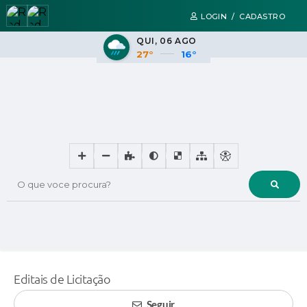
LOGIN / CADASTRO
QUI
06 AGO
27°
16°
O que voce procura?
Editais de Licitação
Seguir